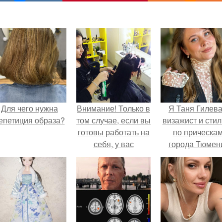
Для чего нужна
Внимание! Только в
Я Таня Гилева
епетиция образа?
том случае, если вы
визажист и стил
готовы работать на
по прическа
себя, у вас
города Тюмен
наработанная база
своих клиентов,
вам к нам.