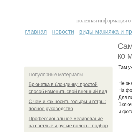
полезная информация о 
главная
новости
виды макияжа и пр
Сам
ко 
Там у
Популярные материалы
Не зн
Брюнетка в блондинку: простой
На фо
способ изменить свой внешний вид
Для п
С чем и как носить гольфы и гетры:
Включ
полное руководство
и фот
Профессиональное мелирование
на светлые и русые волосы: подбор