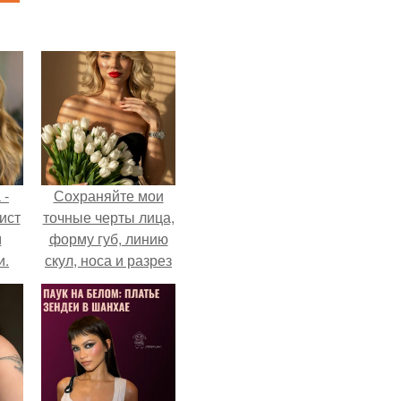
 -
Сохраняйте мои
ист
точные черты лица,
м
форму губ, линию
и.
скул, носа и разрез
глаз.