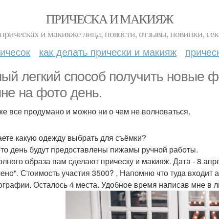
ПРИЧЕСКА И МАКИЯЖ
прическах и макияже лица, новости, отзывы, новинки, сек
ичесок
как делать прически и макияж
причес
ый легкий способ получить новые фо
мне на фото день.
же все продумано и можно ни о чем не волноваться.
аете какую одежду выбрать для съёмки?
то день будут предоставлены пижамы ручной работы.
олного образа вам сделают прическу и макияж. Дата - 8 апре
ено". Стоимость участия 3500? , Напомню что туда входит 
ографии. Осталось 4 места. Удобное время написав мне в