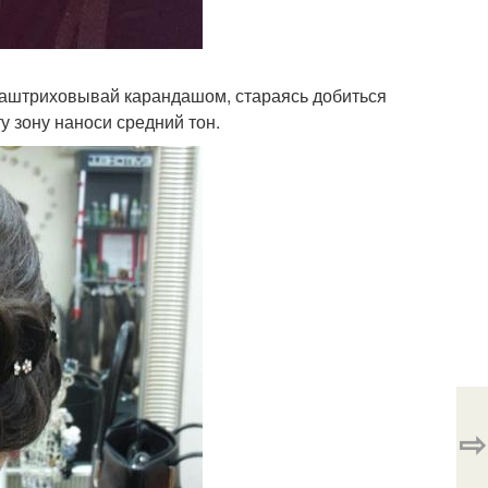
 заштриховывай карандашом, стараясь добиться
ту зону наноси средний тон.
⇨