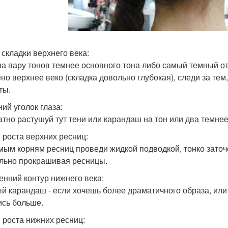
складки верхнего века:
на пару тонов темнее основного тона либо самый темный отт
но верхнее веко (складка довольно глубокая), следи за тем,
ты.
ий уголок глаза:
атно растушуй тут тени или карандаш на тон или два темнее
 роста верхних ресниц:
мым корням ресниц проведи жидкой подводкой, тонко зато
льно прокрашивая ресницы.
енний контур нижнего века:
й карандаш - если хочешь более драматичного образа, или с
ись больше.
 роста нижних ресниц: