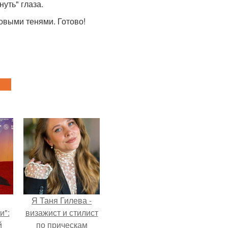
уть" глаза.
ровыми тенями. Готово!
Я Таня Гилева -
и":
визажист и стилист
й
по прическам