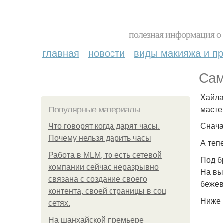
полезная информация о 
главная
новости
виды макияжа и пр
Сам
Хайла
масте
Популярные материалы
Снача
Что говорят когда дарят часы.
Почему нельзя дарить часы
А теп
Работа в MLM, то есть сетевой
Под б
компании сейчас неразрывно
На вы
связана с создание своего
бежев
контента, своей страницы в соц
Ниже 
сетях.
На шанхайской премьере