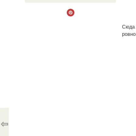
Сюда 
ровно
⇦