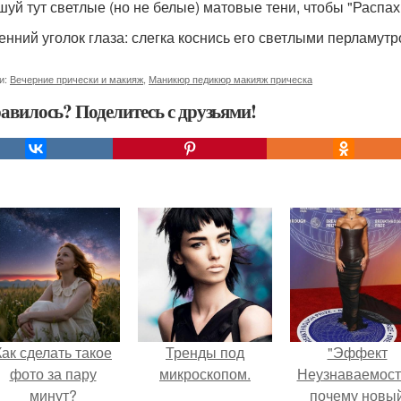
шуй тут светлые (но не белые) матовые тени, чтобы "Распахн
енний уголок глаза: слегка коснись его светлыми перламут
и:
Вечерние прически и макияж
,
Маникюр педикюр макияж прическа
авилось? Поделитесь с друзьями!
Как сделать такое
Тренды под
"Эффект
фото за пару
микроскопом.
Неузнаваемост
минут?
почему новы