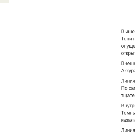
Выше 
Тени 
опуще
откры
Внешн
Аккур
Линия
По са
тщате
Внутр
Темны
казал
Линия