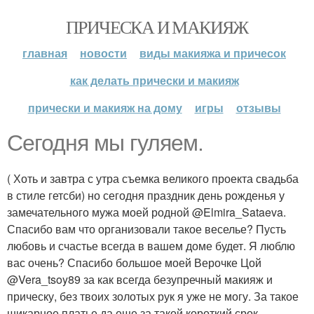
ПРИЧЕСКА И МАКИЯЖ
главная
новости
виды макияжа и причесок
как делать прически и макияж
прически и макияж на дому
игры
отзывы
Сегодня мы гуляем.
( Хоть и завтра с утра съемка великого проекта свадьба
в стиле гетсби) но сегодня праздник день рожденья у
замечательного мужа моей родной @Elmira_Sataeva.
Спасибо вам что организовали такое веселье? Пусть
любовь и счастье всегда в вашем доме будет. Я люблю
вас очень? Спасибо большое моей Верочке Цой
@Vera_tsoy89 за как всегда безупречный макияж и
прическу, без твоих золотых рук я уже не могу. За такое
шикарное платье да еще за такой короткий срок