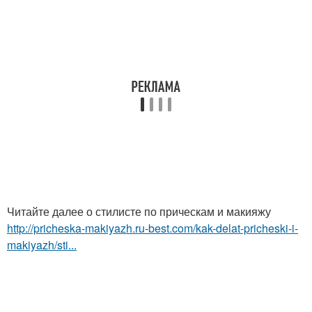
Читайте далее о стилисте по прическам и макияжу
http://pricheska-makiyazh.ru-best.com/kak-delat-pricheski-i-
makiyazh/sti...