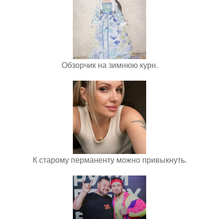
Обзорчик на зимнюю курн.
К старому перманенту можно привыкнуть.