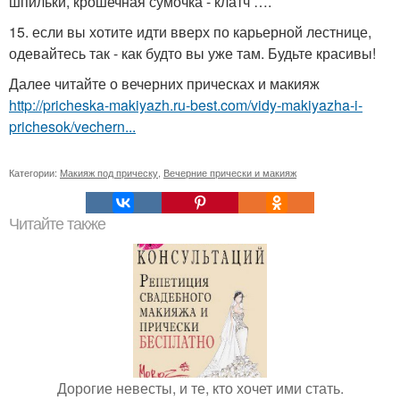
шпильки, крошечная сумочка - клатч ….
15. если вы хотите идти вверх по карьерной лестнице,
одевайтесь так - как будто вы уже там. Будьте красивы!
Далее читайте о вечерних прическах и макияж
http://pricheska-makiyazh.ru-best.com/vidy-makiyazha-i-
prichesok/vechern...
Категории:
Макияж под прическу
,
Вечерние прически и макияж
Читайте также
Дорогие невесты, и те, кто хочет ими стать.