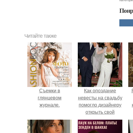
Понр
Читайте также
Съемки в
Как опоздание
глянцевом
невесты на свадьбу
журнале.
помогло дизайнеру
открыть свой
бренд.
с