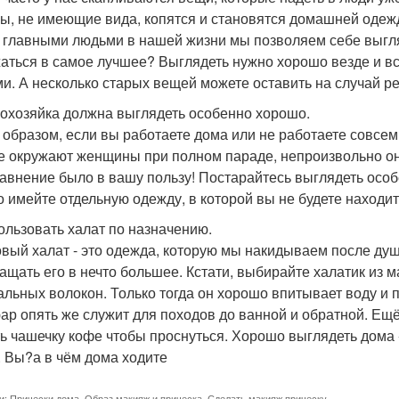
ы, не имеющие вида, копятся и становятся домашней одежд
 главными людьми в нашей жизни мы позволяем себе выгля
аться в самое лучшее? Выглядеть нужно хорошо везде и 
и. А несколько старых вещей можете оставить на случай ремо
мохозяйка должна выглядеть особенно хорошо.
 образом, если вы работаете дома или не работаете совсем
е окружают женщины при полном параде, непроизвольно он 
равнение было в вашу пользу! Постарайтесь выглядеть особ
о имейте отдельную одежду, в которой вы не будете находит
пользовать халат по назначению.
вый халат - это одежда, которую мы накидываем после душ
ащать его в нечто большее. Кстати, выбирайте халатик из 
альных волокон. Только тогда он хорошо впитывает воду и 
ар опять же служит для походов до ванной и обратной. Ещ
ь чашечку кофе чтобы проснуться. Хорошо выглядеть дома -
. Вы?а в чём дома ходите
и:
Прически дома
,
Образ макияж и прическа
,
Сделать макияж прическу