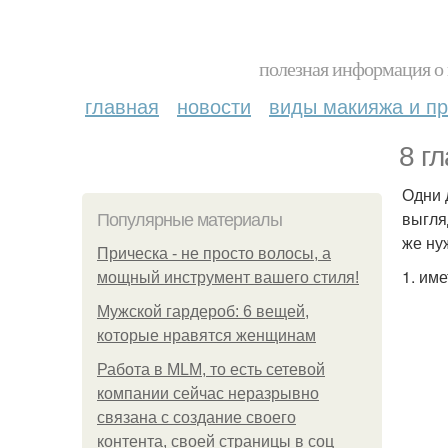
полезная информация о 
главная
новости
виды макияжа и пр
8 г
Одни 
выгля
Популярные материалы
же ну
Прическа - не просто волосы, а
1. им
мощный инструмент вашего стиля!
Мужской гардероб: 6 вещей,
которые нравятся женщинам
Работа в MLM, то есть сетевой
компании сейчас неразрывно
связана с создание своего
контента, своей страницы в соц