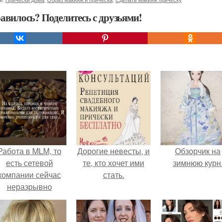
авилось? Поделитесь с друзьями!
Работа в MLM, то
Дорогие невесты, и
Обзорчик на
есть сетевой
те, кто хочет ими
зимнюю курн
компании сейчас
стать.
неразрывно
вязана с создание
своего контента,