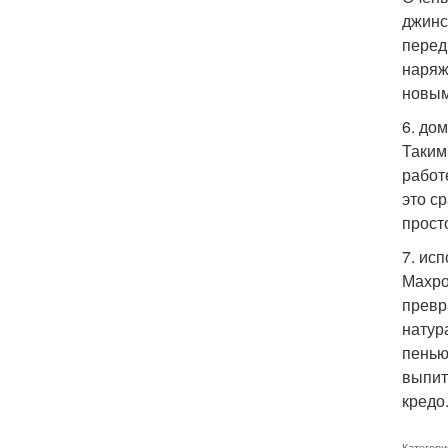
джинс
перед
наряж
новым
6. до
Таким
работ
это с
прост
7. ис
Махро
превр
натур
пенью
выпит
кредо
Категори