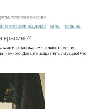
реты, техника нанесения
ки и макияж на дому
игры
отзывы
а красиво?
латами или пеньюарами, и лишь немногие
ин немного. Давайте исправлять ситуацию! Что