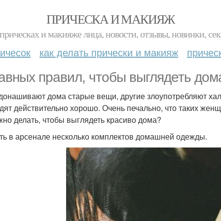
ПРИЧЕСКА И МАКИЯЖ
прическах и макияже лица, новости, отзывы, новинки, сек
ичесок
как делать прически и макияж
причес
лавных правил, чтобы выглядеть дом
донашивают дома старые вещи, другие злоупотребляют ха
дят действительно хорошо. Очень печально, что таких женщ
жно делать, чтобы выглядеть красиво дома?
еть в арсенале несколько комплектов домашней одежды.