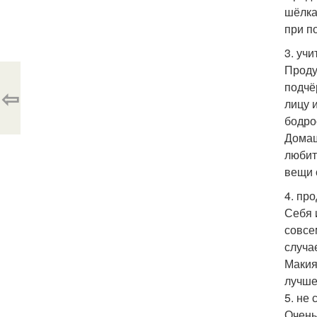
шёлка
при п
3. уч
Проду
подчё
⇦
лицу 
бодрос
Домаш
любит
вещи 
4. пр
Себя 
совсе
случа
Макия
лучше
5. не
Очень