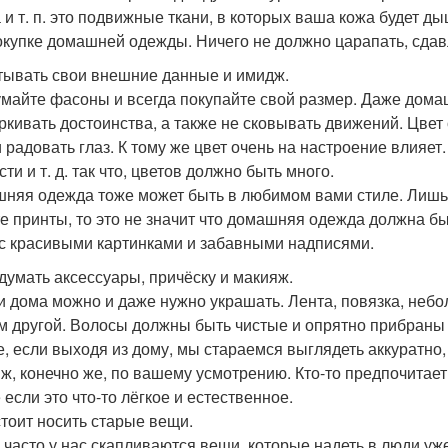
 и т. п. это подвижные ткани, в которых ваша кожа будет 
окупке домашней одежды. Ничего не должно царапать, сдав
итывать свои внешние данные и имидж.
майте фасоны и всегда покупайте свой размер. Даже дома
ркивать достоинства, а также не сковывать движений. Цвет
и радовать глаз. К тому же цвет очень на настроение влияет
ти и т. д. так что, цветов должно быть много.
няя одежда тоже может быть в любимом вами стиле. Лишь 
е принты, то это не значит что домашняя одежда должна бы
с красивыми картинками и забавными надписями.
одумать аксессуары, причёску и макияж.
и дома можно и даже нужно украшать. Лента, повязка, небо
м другой. Волосы должны быть чистые и опрятно прибраны 
е, если выходя из дому, мы стараемся выглядеть аккуратно
ж, конечно же, по вашему усмотрению. Кто-то предпочитает,
 если это что-то лёгкое и естественное.
 стоит носить старые вещи.
 часто у нас скапливаются вещи, которые надеть в люди уж