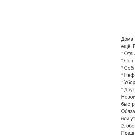
Дома 
ещё. 
* Отды
* Сон.
* Соб
* Неф
* Убор
* Дру
Новои
быстр
Обяза
или у
2. об
Предп