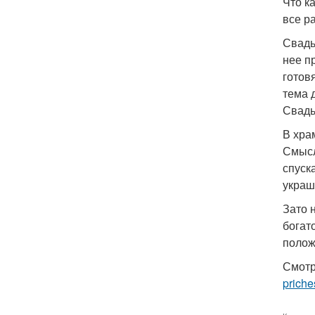
Что к
все р
Свадь
нее п
готов
тема 
Свадь
В хра
Смысл
спуск
украш
Зато 
богат
полож
Смотр
priche