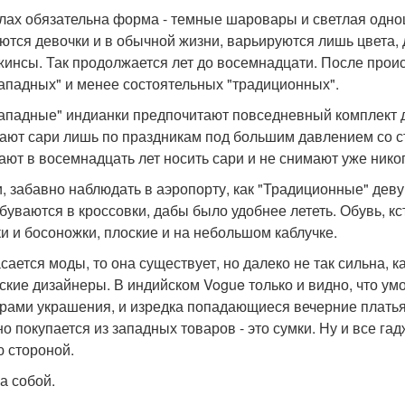
лах обязательна форма - темные шаровары и светлая одноц
ются девочки и в обычной жизни, варьируются лишь цвета,
жинсы. Так продолжается лет до восемнадцати. После прои
ападных" и менее состоятельных "традиционных".
ападные" индианки предпочитают повседневный комплект д
ают сари лишь по праздникам под большим давлением со с
ают в восемнадцать лет носить сари и не снимают уже никог
и, забавно наблюдать в аэропорту, как "Традиционные" деву
буваются в кроссовки, дабы было удобнее лететь. Обувь, кс
и и босоножки, плоские и на небольшом каблучке.
сается моды, то она существует, но далеко не так сильна, к
ские дизайнеры. В индийском Vogue только и видно, что 
рами украшения, и изредка попадающиеся вечерние платья 
но покупается из западных товаров - это сумки. Ну и все г
 стороной.
а собой.