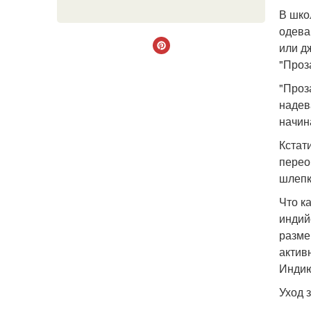
В шко
одева
или д
"Проз
"Проз
надев
начин
Кстат
перео
шлепк
Что ка
индий
разме
актив
Индию
Уход з