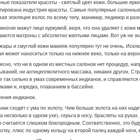
ные показатели красоты - светлый цвет кожи, большие ярки
тирована индустрия красоты. Самые популярные салонные п
вая эпиляция волос по всему телу, маникюр, педикюр и раз
многие мажут лицо куркумой, веря, что она удаляет с кожи 
чаются матроны с абсолютно желтыми лицами. Вот уж не зна
 жары и смуглой кожи макияж популярен тут не очень. Искл
ая может наноситься только на нижнее веко, только на верхн
есно, что ни в одном из местных салонов нет процедур, н
ываний, ни антицеллюлитного массажа, никаких других. Ст
е так сильно в умах современных индианок, и справляются
лками и, изредка, плаванием в бассейне.
ения индианок.
нки сходят с ума по золоту. Чем больше золота на них наде
а несколько в одном ухе), серьга в носу, браслеты на руках.
о считается слишком благородным. Соответственно, это буд
отку, плюс по одному кольцу на второй палец каждой ноги,