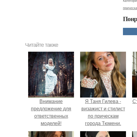
Категори
прическ
Понр
Читайте также
Внимание
Я Таня Гилева -
С
предложение для
визажист и стилист
ответственных
по прическам
моделей!
города Тюмени.