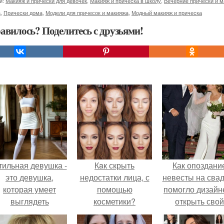
и:
Макияж и прически для девочек
,
Макияж и прическа в школу
,
Вечерние прически и 
а
,
Прически дома
,
Модели для причесок и макияжа
,
Модный макияж и прическа
авилось? Поделитесь с друзьями!
тильная девушка -
Кaк скрыть
Как опоздани
это девушка,
недостатки лица, с
невесты на сва
которая умеет
помощью
помогло дизайн
выглядеть
косметики?
открыть свой
привлекательно и
бренд.