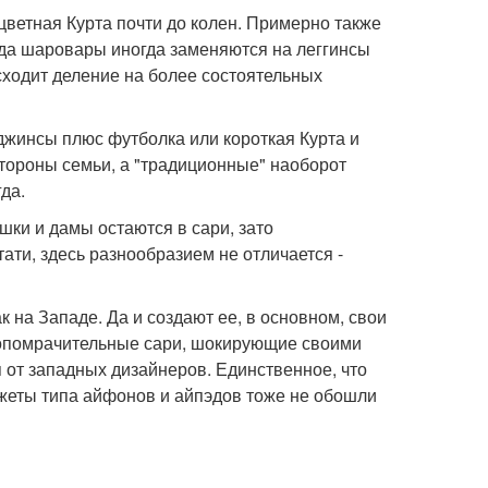
ветная Курта почти до колен. Примерно также
 да шаровары иногда заменяются на леггинсы
сходит деление на более состоятельных
жинсы плюс футболка или короткая Курта и
тороны семьи, а "традиционные" наоборот
да.
шки и дамы остаются в сари, зато
тати, здесь разнообразием не отличается -
ак на Западе. Да и создают ее, в основном, свои
умопомрачительные сари, шокирующие своими
от западных дизайнеров. Единственное, что
аджеты типа айфонов и айпэдов тоже не обошли