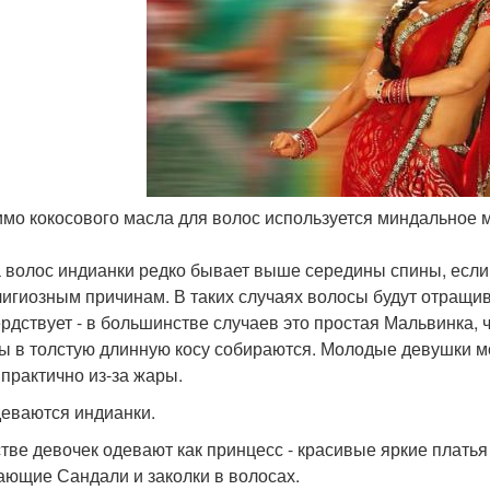
имо кокосового масла для волос используется миндальное м
 волос индианки редко бывает выше середины спины, если
лигиозным причинам. В таких случаях волосы будут отращи
ердствует - в большинстве случаев это простая Мальвинка
ы в толстую длинную косу собираются. Молодые девушки мо
 практично из-за жары.
деваются индианки.
стве девочек одевают как принцесс - красивые яркие плать
ающие Сандали и заколки в волосах.