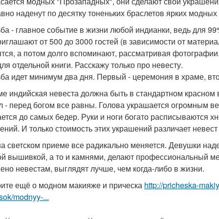
асается модных "Прозападных", они сделают свои украшени
авно наденут по десятку тоненьких браслетов ярких модных 
ба - главное событие в жизни любой индианки, ведь для 99
риглашают от 500 до 3000 гостей (в зависимости от материа
ятся, а потом долго вспоминают, рассматривая фотографии. 
для отдельной книги. Расскажу только про невесту.
ба идет минимум два дня. Первый - церемония в храме, втор
ме индийская невеста должна быть в стандартном красном в
 - перед богом все равны. Голова украшается огромным вен
ается до самых бедер. Руки и ноги богато расписываются 
ений. И только стоимость этих украшений различает невест
на светском приеме все радикально меняется. Девушки на
ой вышивкой, а то и камнями, делают профессиональный мей
ено невестам, выглядят лучше, чем когда-либо в жизни.
ите ещё о модном макияже и прическа
http://pricheska-maki
sok/modnyy-...