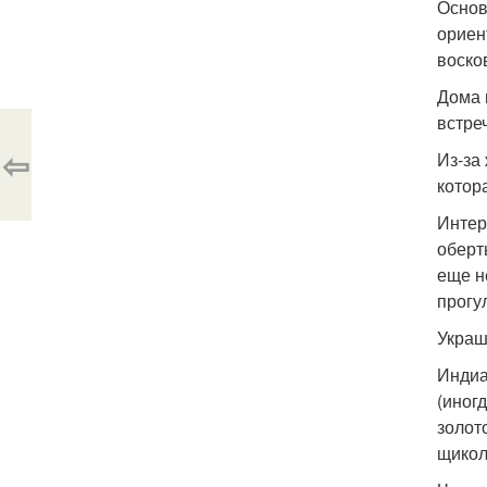
Основ
ориен
воско
Дома 
встре
⇦
Из-за
котор
Интер
оберт
еще н
прогу
Украш
Индиа
(иногд
золот
щикол