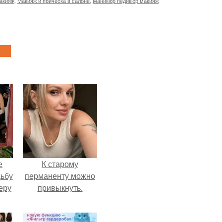
макияж
,
Макияж и прическа в салоне
,
Маникюр педикюр макияж
е
К старому
дьбу
перманенту можно
еру
привыкнуть.