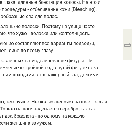
е глаза, длинные блестящие волосы. На это и
роцедуры - отбеливание кожи (Bleaching),
нообразные спа для волос.
маленькие волоски. Поэтому на улице часто
ю, что хуже - волоски или желтолицесть.
⇨
ючение составляют все варианты подводки,
ее, либо по всему глазу.
аправленных на моделирование фигуры. Ни
ремление к стройной подтянутой фигуре пока
 с ним походами в тренажерный зал, долгими
то, тем лучше. Несколько цепочек на шее, серьги
 Только на ноги надевается серебро, так как
ут два браслета - по одному на каждую
 если женщина замужем.