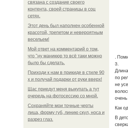
связана с создание своего
контента, своей страницы в соц
сетях.
Этот день был наполнен особенной
красотой, трепетом и невероятным
весельем!
Мой ответ на комментарий о том,
что "ну маникюр то всё таки можно
. Пом
было бы сделать.
3.
Длина
Приходи к нам в прикиде в стиле 90
по ре
х и получай подарки от руки вверх!
не ус
Щас приедут меня выкупать а тут
волос
очередь на фотосессию со мной.
очень
Сохраняйте мои точные черты
Как о
лица, форму губ, линию скул, носа и
В дет
разрез глаз.
сверк