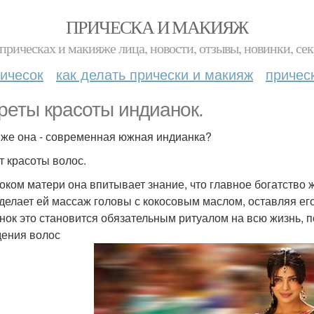
ПРИЧЕСКА И МАКИЯЖ
прическах и макияже лица, новости, отзывы, новинки, сек
ичесок
как делать прически и макияж
причес
реты красоты индианок.
 же она - современная южная индианка?
т красоты волос.
оком матери она впитывает знание, что главное богатство
делает ей массаж головы с кокосовым маслом, оставляя его
нок это становится обязательным ритуалом на всю жизнь, по
ения волос