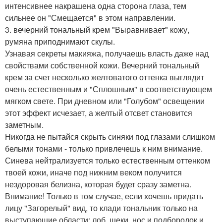
интенсивнее накрашена одна сторона глаза, тем
сильнее он "Смещается" в этом направлении.
3. вечерний тональный крем "Выравнивает" кожу,
румяна приподнимают скулы.
Узнавая секреты макияжа, получаешь власть даже над
свойствами собственной кожи. Вечерний тональный
крем за счет несколько желтоватого оттенка выглядит
очень естественным и "Сплошным" в соответствующем
мягком свете. При дневном или "Голубом" освещении
этот эффект исчезает, а желтый отсвет становится
заметным.
Никогда не пытайся скрыть синяки под глазами слишком
белыми тонами - только привлечешь к ним внимание.
Синева нейтрализуется только естественным оттенком
твоей кожи, иначе под нижним веком получится
нездоровая белизна, которая будет сразу заметна.
Внимание! Только в том случае, если хочешь придать
лицу "Загорелый" вид, то клади тональник только на
выступающие области: лоб, щеки, нос и подбородок и