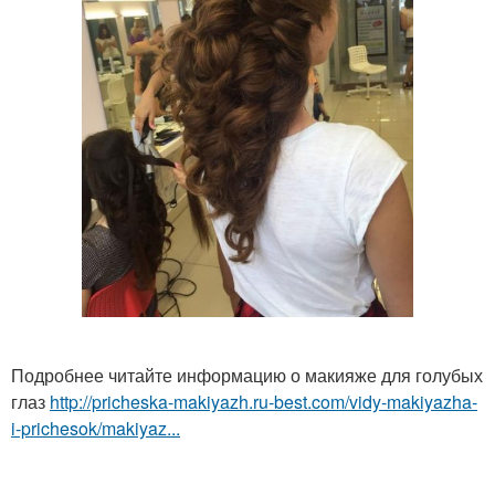
Подробнее читайте информацию о макияже для голубых
глаз
http://pricheska-makiyazh.ru-best.com/vidy-makiyazha-
i-prichesok/makiyaz...