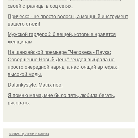
своей страницы в соц сетях.
Прическа - не просто волосы, а мощный инструмент
вашего стиля!
Мужской гардероб: 6 вещей, которые нравятся
женщинам
На шанхайской премьере "Человека - Паука:
Совершенно Новый День" зендея выбрала не
просто очередной наряд, а настоящий артефакт
высокой моды.
Dafunkystyle. Matrix neo.
Я помню мама, мне было пять, любила бегать,
рисовать.
© 2026 Прическа и макияж