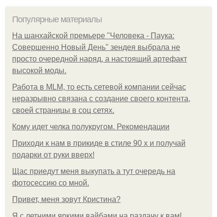
Популярные материалы
На шанхайской премьере "Человека - Паука:
Совершенно Новый День" зендея выбрала не
просто очередной наряд, а настоящий артефакт
высокой моды.
Работа в MLM, то есть сетевой компании сейчас
неразрывно связана с создание своего контента,
своей страницы в соц сетях.
Кому идет челка полукругом. Рекомендации
Приходи к нам в прикиде в стиле 90 х и получай
подарки от руки вверх!
Щас приедут меня выкупать а тут очередь на
фотосессию со мной.
Привет, меня зовут Кристина?
Я с летними яркими вайбами на раздачу к вам!