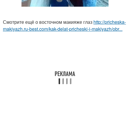
Смотрите ещё о восточном макияже глаз
http://pricheska-
makiyazh.ru-best.com/kak-delat-pricheski-i-makiyazh/obr...