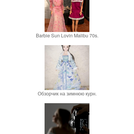
Barbie Sun Lovin Malibu 70s.
Обзорчик на зимнюю курн.