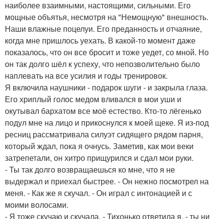
наиболее взаимными, настоящими, сильными. Его
мощные объятья, несмотря на "Немощную" внешность.
Наши влажные поцелуи. Его преданность и отчаяние,
когда мне пришлось уехать. В какой-то момент даже
показалось, что он все бросит и тоже уедет, со мной. Но
он так долго шёл к успеху, что непозволительно было
наплевать на все усилия и годы тренировок.
Я включила наушники - подарок шуги - и закрыла глаза.
Его хриплый голос медом вливался в мои уши и
окутывал бархатом все моё естество. Кто-то лёгенько
подул мне на лицо и прикоснулся к моей щеке. Я из-под
ресниц рассматривала силуэт сидящего рядом парня,
который ждал, пока я очнусь. Заметив, как мои веки
затрепетали, он хитро прищурился и сдал мои руки.
- Ты так долго возвращаешься ко мне, что я не
выдержал и приехал быстрее. - Он нежно посмотрел на
меня. - Как же я скучал. - Он играл с интонацией и с
моими волосами.
- Я тоже скучаю и скучала. - Тихонько ответила я. - ты ни