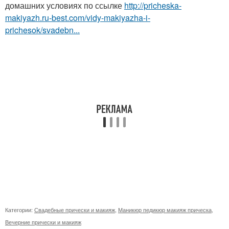
домашних условиях по ссылке
http://pricheska-
makiyazh.ru-best.com/vidy-makiyazha-i-
prichesok/svadebn...
Категории:
Свадебные прически и макияж
,
Маникюр педикюр макияж прическа
,
Вечерние прически и макияж