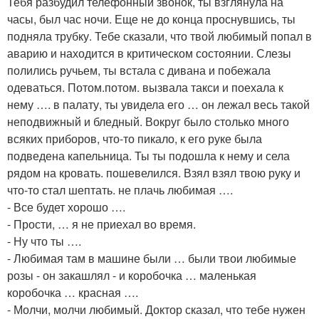
Тебя разбудил телефонный звонок, ты взглянула на
часы, был час ночи. Еще не до конца проснувшись, ты
подняла трубку. Тебе сказали, что твой любимый попал в
аварию и находится в критическом состоянии. Слезы
полились ручьем, ты встала с дивана и побежала
одеваться. Потом.потом. вызвала такси и поехала к
нему …. в палату, ты увидела его … он лежал весь такой
неподвижный и бледный. Вокруг было столько много
всяких приборов, что-то пикало, к его руке была
подведена капельница. Ты ты подошла к нему и села
рядом на кровать. пошевелился. Взял взял твою руку и
что-то стал шептать. не плачь любимая ….
- Все будет хорошо ….
- Прости, … я не приехал во время.
- Ну что ты ….
- Любимая там в машине были … были твои любимые
розы - он закашлял - и коробочка … маленькая
коробочка … красная ….
- Молчи, молчи любимый. Доктор сказал, что тебе нужен