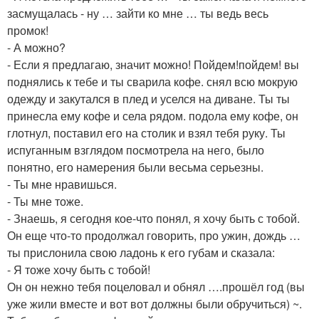
засмущалась - ну … зайти ко мне … ты ведь весь
промок!
- А можно?
- Если я предлагаю, значит можно! Пойдем!пойдем! вы
поднялись к тебе и ты сварила кофе. снял всю мокрую
одежду и закутался в плед и уселся на диване. Ты ты
принесла ему кофе и села рядом. подола ему кофе, он
глотнул, поставил его на столик и взял тебя руку. Ты
испуганным взглядом посмотрела на него, было
понятно, его намерения были весьма серьезны.
- Ты мне нравишься.
- Ты мне тоже.
- Знаешь, я сегодня кое-что понял, я хочу быть с тобой.
Он еще что-то продолжал говорить, про ужин, дождь …
ты прислонила свою ладонь к его губам и сказала:
- Я тоже хочу быть с тобой!
Он он нежно тебя поцеловал и обнял ….прошёл год (вы
уже жили вместе и вот вот должны были обручиться) ~.