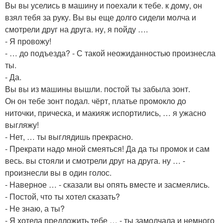
Вы вы уселись в машину и поехали к тебе. к дому, он
взял тебя за руку. Вы вы еще долго сидели молча и
смотрели друг на друга. ну, я пойду ….
- Я провожу!
- … до подъезда? - С такой неожиданностью произнесла
ты.
- Да.
Вы вы из машины вышли. постой ты забыла зонт.
Он он тебе зонт подал. чёрт, платье промокло до
ниточки, прическа, и макияж испортились, … я ужасно
выгляжу!
- Нет, … ты выглядишь прекрасно.
- Прекрати надо мной смеяться! Да да ты промок и сам
весь. вы стояли и смотрели друг на друга. ну … -
произнесли вы в один голос.
- Наверное … - сказали вы опять вместе и засмеялись.
- Постой, что ты хотел сказать?
- Не знаю, а ты?
- Я хотела предложить тебе … - ты замолчала и немного