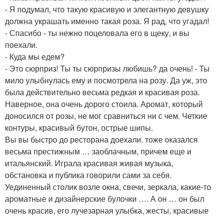
- Я подумал, что такую красивую и элегантную девушку
должна украшать именно такая роза. Я рад, что угадал!
- Спасибо - ты нежно поцеловала его в щеку, и вы
поехали.
- Куда мы едем?
- Это сюрприз! Ты ты сюрпризы любишь? да очень! - Ты
мило улыбнулась ему и посмотрела на розу. Да уж, это
была действительно весьма редкая и красивая роза.
Наверное, она очень дорого стоила. Аромат, который
доносился от розы, не мог сравниться ни с чем. Четкие
контуры, красивый бутон, острые шипы.
Вы вы быстро до ресторана доехали. тоже оказался
весьма престижным … заоблачным, причем еще и
итальянский. Играла красивая живая музыка,
обстановка и публика говорили сами за себя.
Уединенный столик возле окна, свечи, зеркала, какие-то
ароматные и дизайнерские булочки …. А он … он был
очень красив, его лучезарная улыбка, жесты, красивые