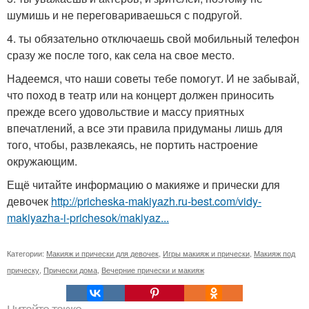
шумишь и не переговариваешься с подругой.
4. ты обязательно отключаешь свой мобильный телефон
сразу же после того, как села на свое место.
Надеемся, что наши советы тебе помогут. И не забывай,
что поход в театр или на концерт должен приносить
прежде всего удовольствие и массу приятных
впечатлений, а все эти правила придуманы лишь для
того, чтобы, развлекаясь, не портить настроение
окружающим.
Ещё читайте информацию о макияже и прически для
девочек
http://pricheska-makiyazh.ru-best.com/vidy-
makiyazha-i-prichesok/makiyaz...
Категории:
Макияж и прически для девочек
,
Игры макияж и прически
,
Макияж под
прическу
,
Прически дома
,
Вечерние прически и макияж