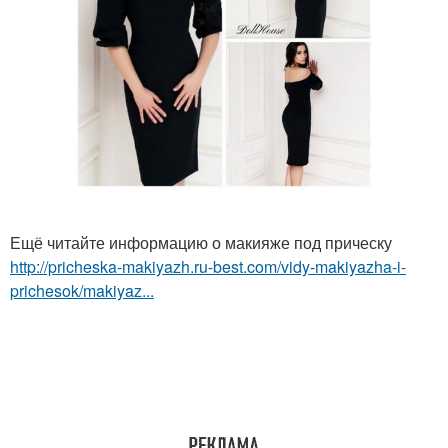
Ещё читайте информацию о макияже под прическу
http://pricheska-makiyazh.ru-best.com/vidy-makiyazha-i-
prichesok/makiyaz...