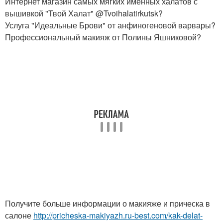
Интернет магазин самых мягких именных халатов с
вышивкой "Твой Халат" @Tvoihalatirkutsk?
Услуга "Идеальные Брови" от анфиногеновой варвары?
Профессиональный макияж от Полины Яшниковой?
Получите больше информации о макияже и прическа в
салоне
http://pricheska-makiyazh.ru-best.com/kak-delat-