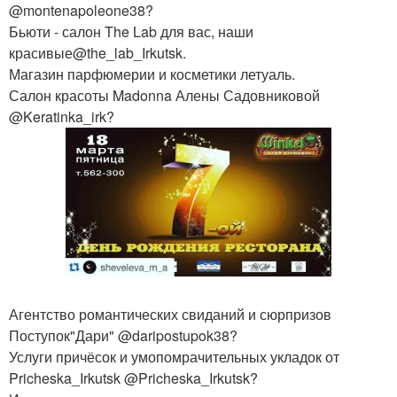
@montenapoleone38?
Бьюти - салон The Lab для вас, наши
красивые@the_lab_Irkutsk.
Магазин парфюмерии и косметики летуаль.
Салон красоты Madonna Алены Садовниковой
@Keratinka_irk?
Агентство романтических свиданий и сюрпризов
Поступок"Дари" @daripostupok38?
Услуги причёсок и умопомрачительных укладок от
Pricheska_Irkutsk @Pricheska_Irkutsk?