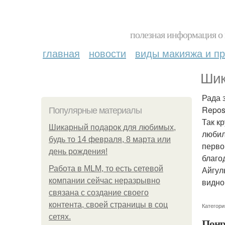
полезная информация о 
главная
новости
виды макияжа и пр
Шик
Рада 
Repos
Популярные материалы
Так кр
Шикарный подарок для любимых,
любил
будь то 14 февраля, 8 марта или
перво
день рождения!
благо
Работа в MLM, то есть сетевой
Айгул
компании сейчас неразрывно
видно
связана с создание своего
контента, своей страницы в соц
Категори
сетях.
Понр