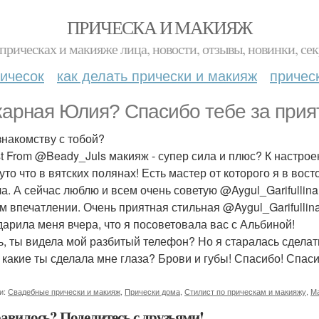
ПРИЧЕСКА И МАКИЯЖ
прическах и макияже лица, новости, отзывы, новинки, сек
ичесок
как делать прически и макияж
причес
арная Юлия? Спасибо тебе за прия
знакомству с тобой?
t From @Beady_Juls макияж - супер сила и плюс? К настрое
уто что в вятских полянах! Есть мастер от которого я в вос
а. А сейчас люблю и всем очень советую @Aygul_Garifullina.
м впечатлении. Очень приятная стильная @Aygul_Garifullin
дарила меня вчера, что я посоветовала вас с Альбиной!
ь, ты видела мой разбитый телефон? Но я старалась сделат
 какие ты сделала мне глаза? Брови и губы! Спасибо! Спас
и:
Свадебные прически и макияж
,
Прически дома
,
Стилист по прическам и макияжу
,
Ма
авилось? Поделитесь с друзьями!