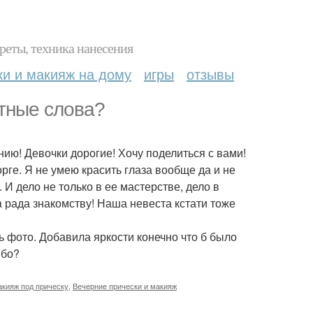
реты, техника нанесения
ки и макияж на дому
игры
отзывы
тные слова?
нию! Девочки дорогие! Хочу поделиться с вами!
торге. Я не умею красить глаза вообще да и не
 И дело не только в ее мастерстве, дело в
a рада знакомству! Наша невеста кстати тоже
ь фото. Добавила яркости конечно что б было
ибо?
кияж под прическу
,
Вечерние прически и макияж