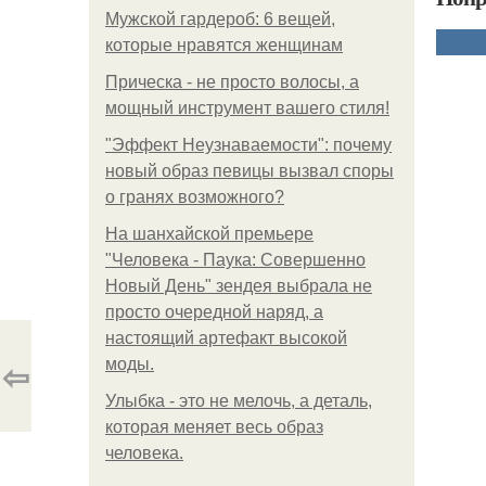
Мужской гардероб: 6 вещей,
которые нравятся женщинам
Прическа - не просто волосы, а
мощный инструмент вашего стиля!
"Эффект Неузнаваемости": почему
новый образ певицы вызвал споры
о гранях возможного?
На шанхайской премьере
"Человека - Паука: Совершенно
Новый День" зендея выбрала не
просто очередной наряд, а
настоящий артефакт высокой
⇦
моды.
Улыбка - это не мелочь, а деталь,
которая меняет весь образ
человека.