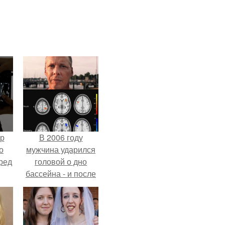
ур
В 2006 году
о
мужчина ударился
ред
головой о дно
бассейна - и после
этого его жизнь
изменилась самым
странным образом.