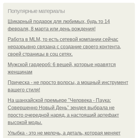
Популярные материалы
Шикарный подарок для любимых, будь то 14
февраля, 8 марта или день рождения!
Работа в MLM, то есть сетевой компании сейчас
неразрывно связана с создание своего контента,
своей страницы в соц сетях.
Мужской гардероб: 6 вещей, которые нравятся
женщинам
Прическа - не просто волосы, а мощный инструмент
вашего стиля!
На шанхайской премьере "Человека - Паука:
Совершенно Новый День" зендея выбрала не
просто очередной наряд, а настоящий артефакт
высокой моды.
Улыбка - это не мелочь, а деталь, которая меняет