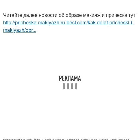
Читайте далее новости об образе макияж и прическа тут
http://pricheska-makiyazh.ru-best.com/kak-delat-pricheski-i-
makiyazh/obr...
Категории:
Макияж и прическа в школу
,
Образ макияж и прическа
,
Макияж под