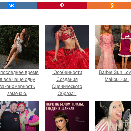
 последнее время
"Особенности
Barbie Sun Lov
я всё чаще одну
Создания
Malibu 70s.
закономерность
Сценического
замечаю.
Образа".