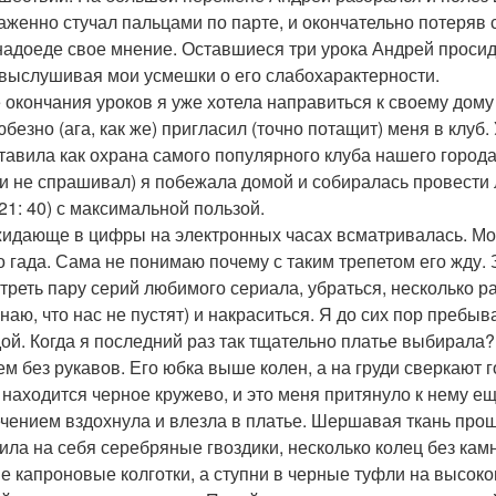
аженно стучал пальцами по парте, и окончательно потеряв
надоеде свое мнение. Оставшиеся три урока Андрей проси
 выслушивая мои усмешки о его слабохарактерности.
 окончания уроков я уже хотела направиться к своему дому 
юбезно (ага, как же) пригласил (точно потащит) меня в клуб
тавила как охрана самого популярного клуба нашего города
 и не спрашивал) я побежала домой и собиралась провести 
 21: 40) с максимальной пользой.
идающе в цифры на электронных часах всматривалась. Мони
о гада. Сама не понимаю почему с таким трепетом его жду.
треть пару серий любимого сериала, убраться, несколько ра
знаю, что нас не пустят) и накраситься. Я до сих пор пребы
ой. Когда я последний раз так тщательно платье выбирала? 
ем без рукавов. Его юбка выше колен, а на груди сверкают 
 находится черное кружево, и это меня притянуло к нему 
ечением вздохнула и влезла в платье. Шершавая ткань прош
ила на себя серебряные гвоздики, несколько колец без кам
е капроновые колготки, а ступни в черные туфли на высоко