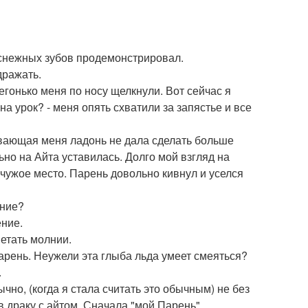
лоснежных зубов продемонстрировал.
дражать.
егонько меня по носу щелкнули. Вот сейчас я
на урок? - меня опять схватили за запястье и все
ивающая меня ладонь не дала сделать больше
ьно на Айта уставилась. Долго мой взгляд на
 чужое место. Парень довольно кивнул и уселся
ение?
ение.
метать молнии.
парень. Неужели эта глыба льда умеет смеяться?
.
ычно, (когда я стала считать это обычным) не без
 драку с айтом. Сначала "мой Парень"