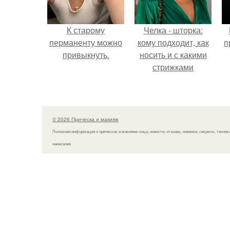
К старому
Челка - шторка:
перманенту можно
кому подходит, как
п
привыкнуть.
носить и с какими
стрижками
сочетать.
© 2026 Прическа и макияж
Полезная информация о прическах и макияже лица, новости, отзывы, новинки, секреты, техник
нанесения