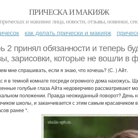
ПРИЧЕСКА И МАКИЯЖ
прическах и макияже лица, новости, отзывы, новинки, сек
ичесок
как делать прически и макияж
причес
ь 2 принял обязанности и теперь бу
вы, зарисовки, которые не вошли в ф
чем мне спрашивать, если я знаю, что хочешь? (С. ) Айт.
с я в темной комнате посреди огромного дома нахожусь. Ще
енные голубые глаза Айта недоверчиво рассматривают мое 
кальном положении. Правда неожиданный поворот? День на
вчиком школы, и заканчивается с этим самым красавчиком в
асов ранее *.