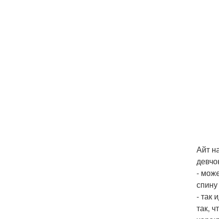
Айт н
девчо
- мож
спину
- так
так, ч