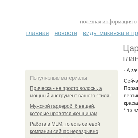
полезная информация о 
главная
новости
виды макияжа и пр
Цар
гла
- А за
Популярные материалы
Сейча
Пораж
Прическа - не просто волосы, а
верти
мощный инструмент вашего стиля!
краса
Мужской гардероб: 6 вещей,
* 13 ч
которые нравятся женщинам
Работа в MLM, то есть сетевой
компании сейчас неразрывно