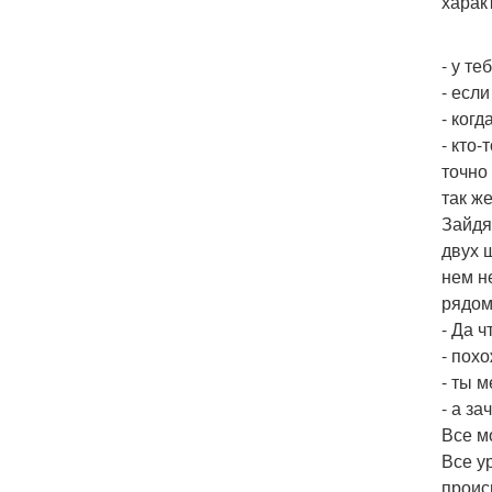
харак
- у т
- есл
- ког
- кто
точно
так ж
Зайдя
двух 
нем н
рядом
- Да 
- пох
- ты м
- а з
Все м
Все у
проис