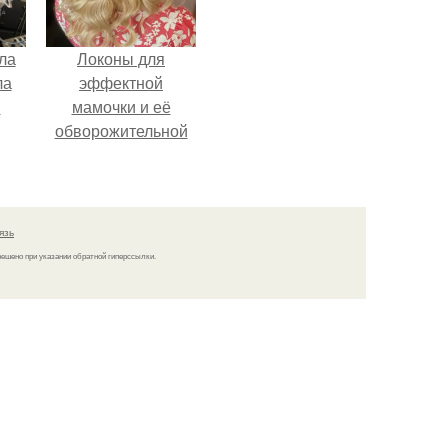
ла
Локоны для
ла
эффектной
.
мамочки и её
обворожительной
дочурки.
язь
решено при указании обратной гиперссылки.