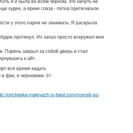
Хоть я и была во всем черном, это ничуть не
ще худее, а яркие глаза - пятна притягивали
ости у этого парня не занимать. Я раскрыла
абудок протянул. Их запах просто вскружил мне
и. Парень закрыл за собой дверь и стал
ернувшись к айт.
ttp://pricheska-makiyazh.ru-best.com/novosti-po-