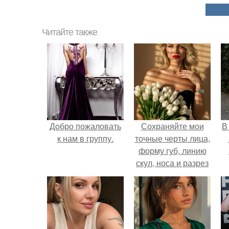
Читайте также
Добро пожаловать
Сохраняйте мои
В
к нам в группу.
точные черты лица,
форму губ, линию
скул, носа и разрез
глаз.