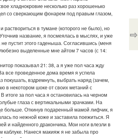
 свое хладнокровие несколько раз хорошенько
дел со сверкающим фонарем под правым глазом,
и раствориться в тумане (которого не было), но
⇨
. Уточнив название, я посмеялась в мыслях, и уже
 не пустит этого гаденыша. Согласившись (меня
любезно выделенные мне айтом 7 часов (с 14:
тор показывал 21: 38, а я уже пол часа жду
 За все проведенное дома время я успела
з покушать, вздремнуть, выбрать наряд (зачем,
ваю в некотором шоке от своих метаний с
В итоге за пол часа я остановилась на черном
голубые глаза с вертикальными зрачками. На
еще больше. Откинув подаренный мамой лифчик, я
лась по нежной коже и заставила поежиться. Я
ней и найденного дракончика. Мои ноги влезли в
м каблуке. Нанеся макияж я не забыла про