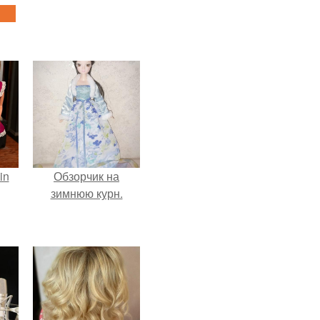
in
Обзорчик на
зимнюю курн.