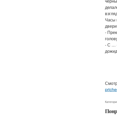
черны
делал
взгля
Часы 
двери
- Пре
голов
- С …
дожид
Смотр
priche
Категори
Понр