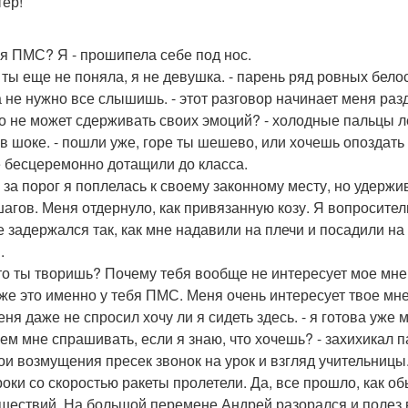
тер!
ебя ПМС? Я - прошипела себе под нос.
и ты еще не поняла, я не девушка. - парень ряд ровных бе
да не нужно все слышишь. - этот разговор начинает меня раз
-то не может сдерживать своих эмоций? - холодные пальцы л
 в шоке. - пошли уже, горе ты шешево, или хочешь опоздать 
е бесцеремонно дотащили до класса.
 за порог я поплелась к своему законному месту, но удерж
шагов. Меня отдернуло, как привязанную козу. Я вопросител
е задержался так, как мне надавили на плечи и посадили на
.
что ты творишь? Почему тебя вообще не интересует мое мн
оже это именно у тебя ПМС. Меня очень интересует твое мн
еня даже не спросил хочу ли я сидеть здесь. - я готова уже 
ачем мне спрашивать, если я знаю, что хочешь? - захихикал 
ои возмущения пресек звонок на урок и взгляд учительницы
роки со скоростью ракеты пролетели. Да, все прошло, как об
шествий. На большой перемене Андрей разорался и полез в