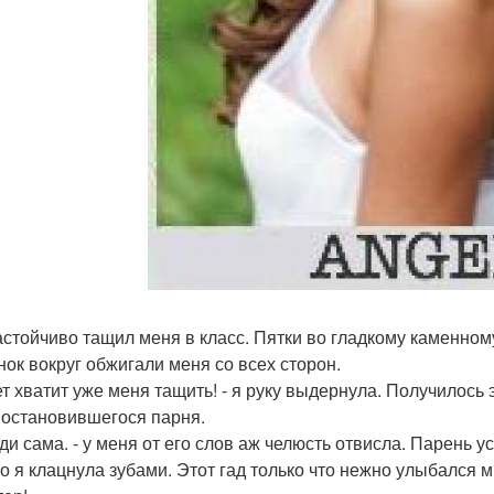
астойчиво тащил меня в класс. Пятки во гладкому каменном
нок вокруг обжигали меня со всех сторон.
ет хватит уже меня тащить! - я руку выдернула. Получилось 
 остановившегося парня.
 иди сама. - у меня от его слов аж челюсть отвисла. Парень
то я клацнула зубами. Этот гад только что нежно улыбался мн