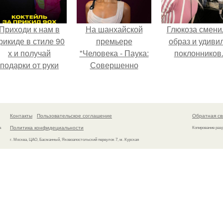
Приходи к нам в
На шанхайской
Глюкоза смени
рикиде в стиле 90
премьере
образ и удиви
х и получай
"Человека - Паука:
поклонников
подарки от руки
Совершенно
вверх!
Новый День"
зендея выбрала не
просто очередной
наряд, а настоящий
Контакты
Пользовательское соглашение
Обратная св
артефакт высокой
Политика конфидециальности
а
Копирование раз
моды.
г. Москва, ЦАО, Басманный, Яковоапостольский переулок 7, м. Курская