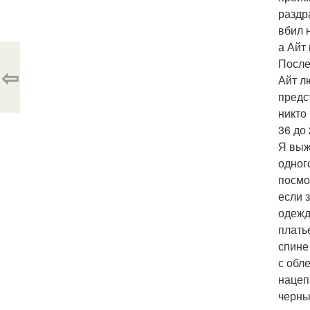
раздр
вбил 
а Айт
После
⇦
Айт л
предс
никто
36 до
Я выж
одног
посмо
если 
одежд
плать
спине
с обл
нацеп
черны