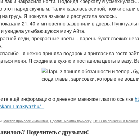
й лак и накрасила ногти. Подойдя к зеркалу я усмехнулась. 
о этот наряд скучным. Талия казалась осиной, ножки стали е
д на грудь. Я цокнула языком и распустила волосы.
показали 21: 40 и мгновенно зазвонили в дверь. Пунктуальн
 и увидела улыбающуюся мину Айта.
красной леди, прекрасные цветы. - парень букет свежих нез
у.
 спасибо - я нежно приняла подарок и пригласила гостя зайт
аться меня. Я сходила в кухню и поставила цветы в вазу. В
ите ещё информацию о дневном макияже глаз по ссылке
h
skam-i-makiyazhu/...
и:
Мастер причесок и макияжа
,
Сделать макияж прическу
,
Цены на прически и макияж
авилось? Поделитесь с друзьями!