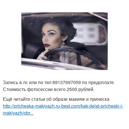
Запись в лс или по тел 89137697059 по предоплате.
Стоимость фотосессии всего 2500 рублей.
Ещё читайте статьи об образе макияж и прическа
http://pricheska-makiyazh.ru-best.com/kak-delat-pricheski-i-
makiyazh/obr...