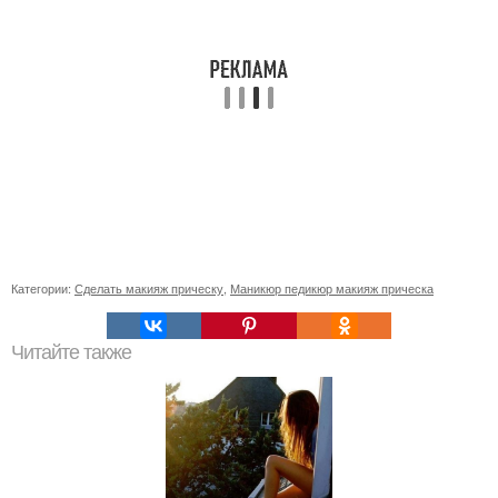
Категории:
Сделать макияж прическу
,
Маникюр педикюр макияж прическа
Читайте также