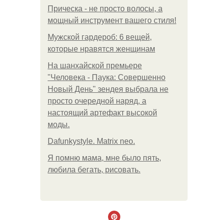
Прическа - не просто волосы, а
мощный инструмент вашего стиля!
Мужской гардероб: 6 вещей,
которые нравятся женщинам
На шанхайской премьере
"Человека - Паука: Совершенно
Новый День" зендея выбрала не
просто очередной наряд, а
настоящий артефакт высокой
моды.
Dafunkystyle. Matrix neo.
Я помню мама, мне было пять,
любила бегать, рисовать.