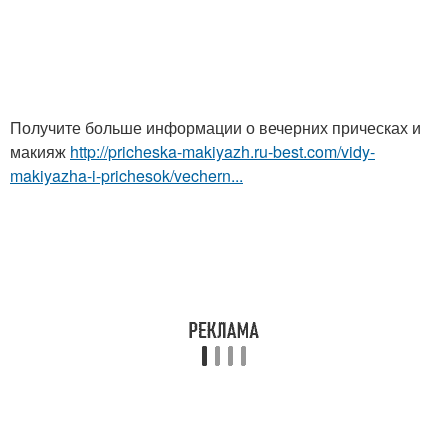
Получите больше информации о вечерних прическах и
макияж
http://pricheska-makiyazh.ru-best.com/vidy-
makiyazha-i-prichesok/vechern...