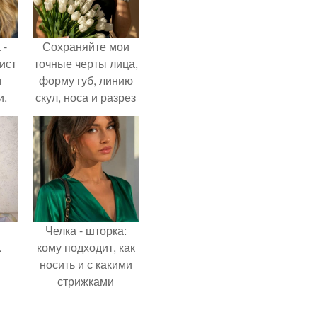
 -
Сохраняйте мои
ист
точные черты лица,
м
форму губ, линию
и.
скул, носа и разрез
глаз.
Челка - шторка:
.
кому подходит, как
носить и с какими
стрижками
сочетать.