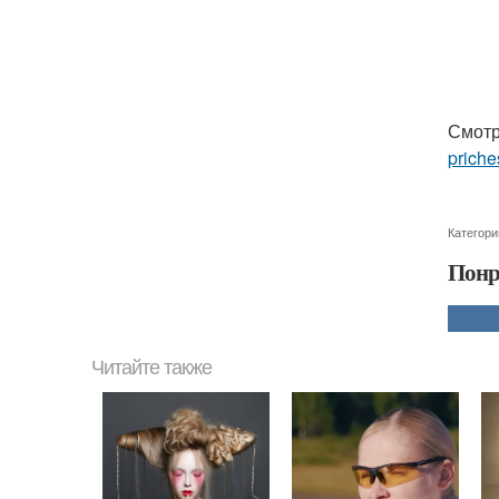
Смотр
priche
Категори
Понр
Читайте также