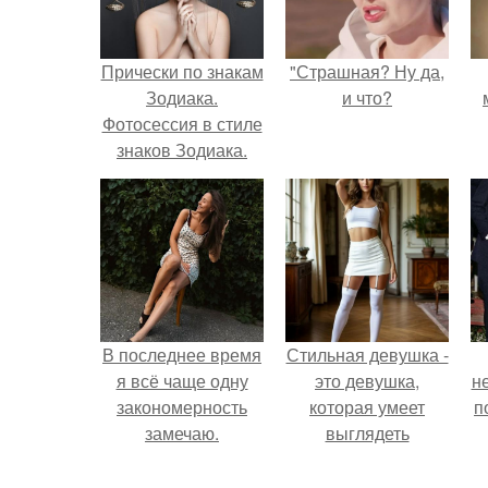
Прически по знакам
"Страшная? Ну да,
Зодиака.
и что?
Фотосессия в стиле
знаков Зодиака.
В последнее время
Стильная девушка -
я всё чаще одну
это девушка,
н
закономерность
которая умеет
п
замечаю.
выглядеть
привлекательно и
элегантно в любои