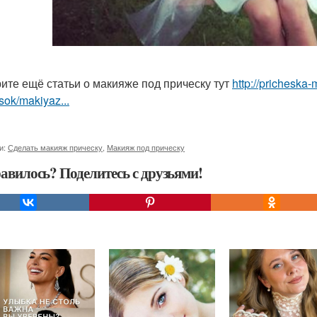
ите ещё статьи о макияже под прическу тут
http://pricheska
sok/makiyaz...
и:
Сделать макияж прическу
,
Макияж под прическу
авилось? Поделитесь с друзьями!