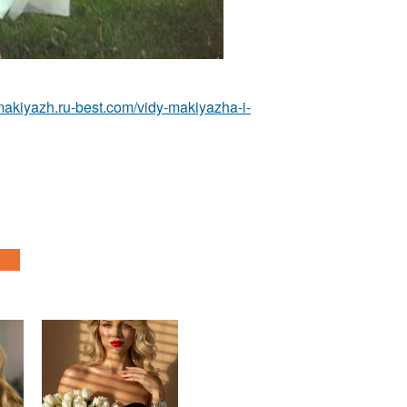
-makiyazh.ru-best.com/vidy-makiyazha-i-