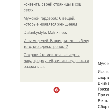
контента, своей страницы в соц
сетях.
Мужской гардероб: 6 вещей,
которые нравятся женщинам
Dafunkystyle. Matrix neo.
Ищу моделей. В приоритете выберу
того, кто сделал репост?
Сохраняйте мои точные черты
лица, форму губ, линию скул, носа и
Мужчи
разрез глаз.
Исклю
спорт
Внима
Гражд
При с
Взять 
Сбор в