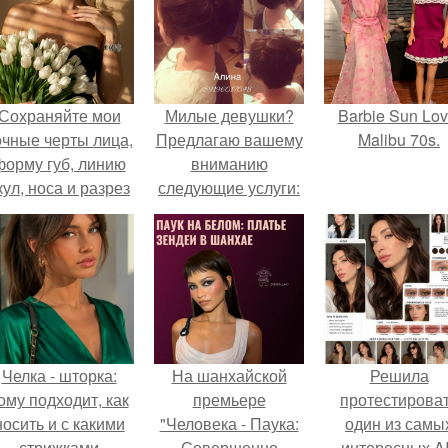
Сохраняйте мои
Милые девушки?
Barbie Sun Lov
очные черты лица,
Предлагаю вашему
Malibu 70s.
форму губ, линию
вниманию
кул, носа и разрез
следующие услуги:
глаз.
Челка - шторка:
На шанхайской
Решила
ому подходит, как
премьере
протестирова
носить и с какими
"Человека - Паука:
один из самы
стрижками
Совершенно
интересных AI