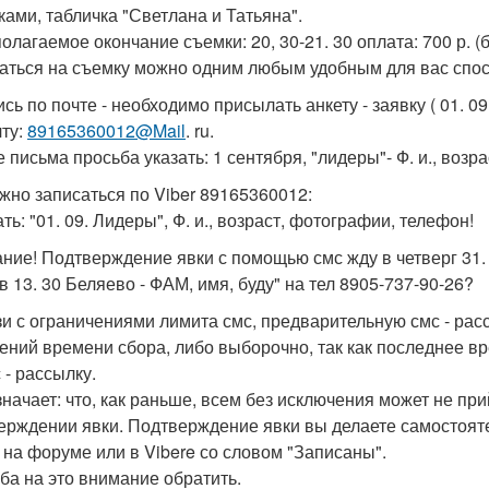
ками, табличка "Светлана и Татьяна".
олагаемое окончание съемки: 20, 30-21. 30 оплата: 700 р. (б
аться на съемку можно одним любым удобным для вас спо
ись по почте - необходимо присылать анкету - заявку ( 01. 0
чту:
89165360012@Mail
. ru.
 письма просьба указать: 1 сентября, "лидеры"- Ф. и., возра
можно записаться по Viber 89165360012:
ать: "01. 09. Лидеры", Ф. и., возраст, фотографии, телефон!
ние! Подтверждение явки с помощью смс жду в четверг 31. 
 в 13. 30 Беляево - ФАМ, имя, буду" на тел 8905-737-90-26?
зи с ограничениями лимита смс, предварительную смс - расс
ений времени сбора, либо выборочно, так как последнее вр
 - рассылку.
значает: что, как раньше, всем без исключения может не пр
ерждении явки. Подтверждение явки вы делаете самостояте
, на форуме или в Vibere со словом "Записаны".
ба на это внимание обратить.