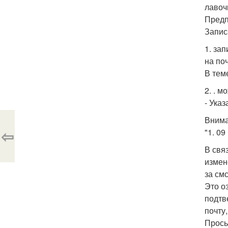
лавоч
Предп
Запис
1. зап
на по
В теме
2. . 
- Указ
Внима
⇦
"1. 09
В свя
измен
за смс
Это о
подтв
почту
Прось