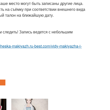
 ваше место могут быть записаны другие лица.
ть на съёмку при соответствии внешнего вида
ый талон на ближайшую дату.
 следить! Запись ведется с небольшим
richeska-makiyazh.ru-best.com/vidy-makiyazha-i-