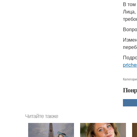
В том
Лица,
требо
Вопро
Измен
переб
Подро
priche
Категори
Понр
Читайте также