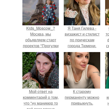
Kids_Moscow_?
Я Таня Гилева -
Москва, мы
визажист и стилист
т
объявляем старт
по прическам
проектов "Прогулки
города Тюмени.
с
по Европе"!
Мой ответ на
К старому
комментарий о том,
перманенту можно
к
что "ну маникюр то
привыкнуть.
всё таки можно