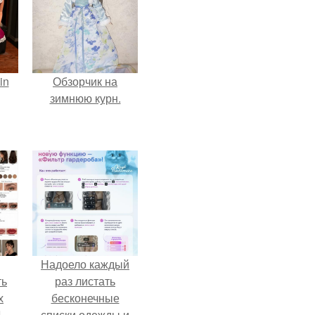
in
Обзорчик на
зимнюю курн.
Надоело каждый
ть
раз листать
х
бесконечные
 -
списки одежды и