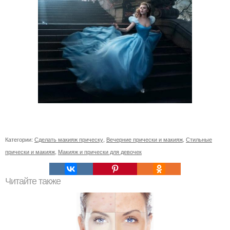
Категории:
Сделать макияж прическу
,
Вечерние прически и макияж
,
Стильные
прически и макияж
,
Макияж и прически для девочек
Читайте также