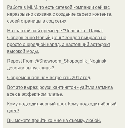
Работа в MLM, то есть сетевой компании сейчас
неразрывно связана с создание своего контента,
своей страницы в соц сетях.
На шанхайской премьере "Человека - Паука:
Совершенно Новый День" зендея выбрала не
просто очередной наряд, а настоящий артефакт
высокой моды.
Repost From @Showroom_Shopogolik_Noginsk
девочки выпускницы?
Современнаяв чем встречать 2017 год.
Вот это вырез: роузи хантингтон - уайтли затмила
всех в эффектном платьe.
Кому подходит черный цвет. Кому подходит чёрный
цвет?
Вы можете прийти ко мне на съемку, любой.