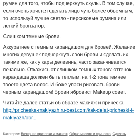
румян для того, чтобы подчеркнуть скулы. В том случае,
если очень хочется сделать лицо чуть более объемным,
то используй лучше светло - персиковые румяна или
легкий бронзатор.
Слишком темные брови.
Аккуратнее с темным карандашом для бровей. Желание
многих девушек подчеркнуть свои брови и сделать их
такими же, как у кары делевинь, часто заканчивается
печально. Откажись от слишком темных тонов: оттенок
карандаша должен быть теплым, на 1-2 тона темнее
твоего цвета волос. И боже упаси рисовать брови
черным карандашом! Брови ябровист Makeup совет.
Читайте далее статьи об образе макияж и прическа
http://pricheska-makiyazh.ru-best.com/kak-delat-pricheski-i-
makiyazh/obr...
Категории:
Вечерние прически и макияж
,
Образ макияж и прическа
,
Сделать