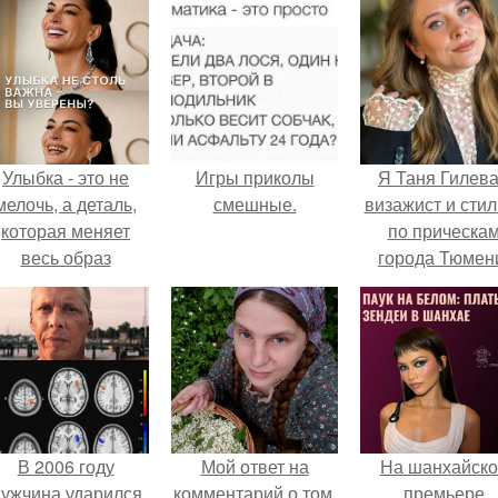
Улыбка - это не
Игры приколы
Я Таня Гилева
мелочь, а деталь,
смешные.
визажист и стил
которая меняет
по прическа
весь образ
города Тюмен
человека.
В 2006 году
Мой ответ на
На шанхайско
ужчина ударился
комментарий о том,
премьере