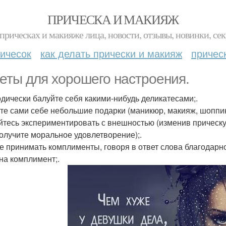
ПРИЧЕСКА И МАКИЯЖ
прическах и макияже лица, новости, отзывы, новинки, сек
ичесок
как делать прически и макияж
причес
еты для хорошего настроения.
дически балуйте себя какими-нибудь деликатесами;.
те сами себе небольшие подарки (маникюр, макияж, шоппинг
йтесь экспериментировать с внешностью (изменив прическу,
получите моральное удовлетворение);.
е принимать комплименты, говоря в ответ слова благодарно
 на комплимент;.