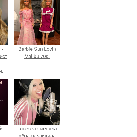
 -
Barbie Sun Lovin
ист
Malibu 70s.
м
и.
й
Глюкоза сменила
образ и удивила