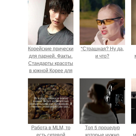
Корейские прически
"Страшная? Ну да,
для парней. Факты.
и что?
Стандарты красоты
в южной Корее для
парней?
Работа в MLM, то
Топ 5 процедур
есть сетевой
которые нужно
м