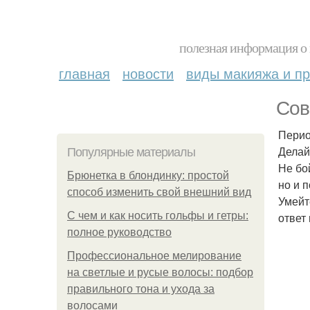
полезная информация о 
главная
новости
виды макияжа и пр
Сов
Перио
Делай
Популярные материалы
Не бо
Брюнетка в блондинку: простой
но и 
способ изменить свой внешний вид
Умейт
С чем и как носить гольфы и гетры:
ответ
полное руководство
Профессиональное мелирование
на светлые и русые волосы: подбор
правильного тона и ухода за
волосами