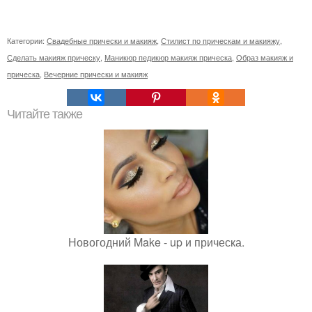
Категории:
Свадебные прически и макияж
,
Стилист по прическам и макияжу
,
Сделать макияж прическу
,
Маникюр педикюр макияж прическа
,
Образ макияж и
прическа
,
Вечерние прически и макияж
Читайте также
Новогодний Make - up и прическа.