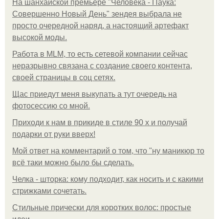
На шанхайской премьере "Человека - Паука:
Совершенно Новый День" зендея выбрала не
просто очередной наряд, а настоящий артефакт
высокой моды.
Работа в MLM, то есть сетевой компании сейчас
неразрывно связана с создание своего контента,
своей страницы в соц сетях.
Щас приедут меня выкупать а тут очередь на
фотосессию со мной.
Приходи к нам в прикиде в стиле 90 х и получай
подарки от руки вверх!
Мой ответ на комментарий о том, что "ну маникюр то
всё таки можно было бы сделать.
Челка - шторка: кому подходит, как носить и с какими
стрижками сочетать.
Стильные прически для коротких волос: простые