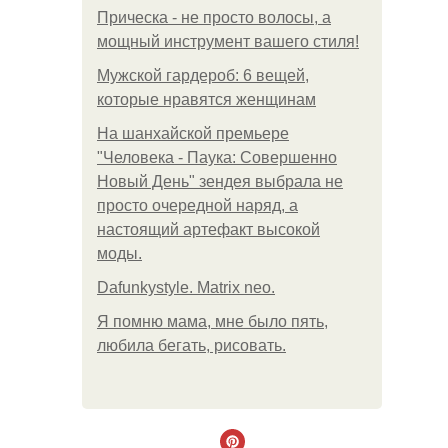
Прическа - не просто волосы, а
мощный инструмент вашего стиля!
Мужской гардероб: 6 вещей,
которые нравятся женщинам
На шанхайской премьере
"Человека - Паука: Совершенно
Новый День" зендея выбрала не
просто очередной наряд, а
настоящий артефакт высокой
моды.
Dafunkystyle. Matrix neo.
Я помню мама, мне было пять,
любила бегать, рисовать.