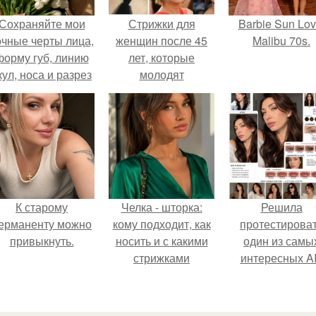
Сохраняйте мои
Стрижки для
Barbie Sun Lov
очные черты лица,
женщин после 45
Malibu 70s.
форму губ, линию
лет, которые
кул, носа и разрез
молодят
глаз.
К старому
Челка - шторка:
Решила
ерманенту можно
кому подходит, как
протестирова
привыкнуть.
носить и с какими
один из самы
стрижками
интересных AI
сочетать.
промтов для бь
- анализа.