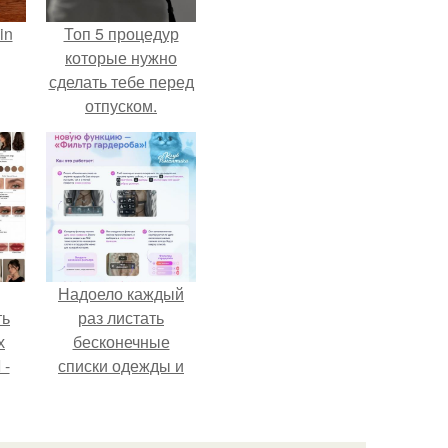
in
Топ 5 процедур
которые нужно
сделать тебе перед
отпуском.
Надоело каждый
ть
раз листать
х
бесконечные
 -
списки одежды и
юти
заново собирать
любимый лук по
кусочкам?