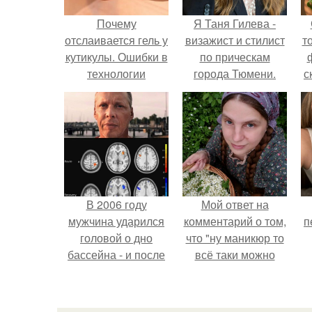
Почему
Я Таня Гилева -
отслаивается гель у
визажист и стилист
т
кутикулы. Ошибки в
по прическам
технологии
города Тюмени.
с
маникюра
В 2006 году
Мой ответ на
мужчина ударился
комментарий о том,
п
головой о дно
что "ну маникюр то
бассейна - и после
всё таки можно
этого его жизнь
было бы сделать.
изменилась самым
странным образом.