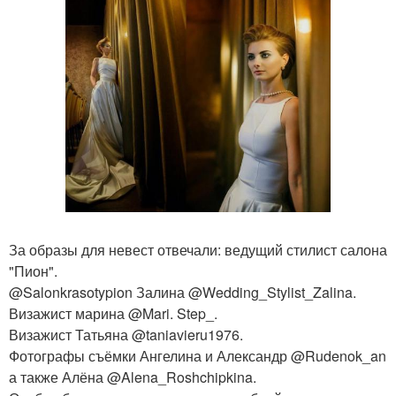
За образы для невест отвечали: ведущий стилист салона
"Пион".
@Salonkrasotypion Залина @Wedding_Stylist_Zalina.
Визажист марина @Mari. Step_.
Визажист Татьяна @taniavieru1976.
Фотографы съёмки Ангелина и Александр @Rudenok_an
а также Алёна @Alena_Roshchipkina.