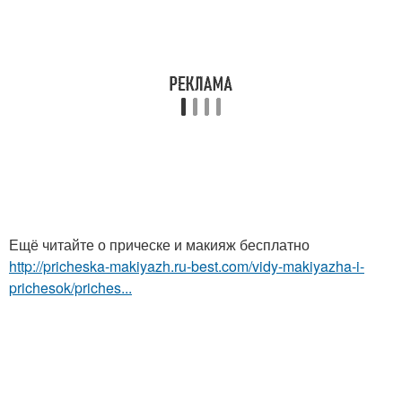
Ещё читайте о прическе и макияж бесплатно
http://pricheska-makiyazh.ru-best.com/vidy-makiyazha-i-
prichesok/priches...