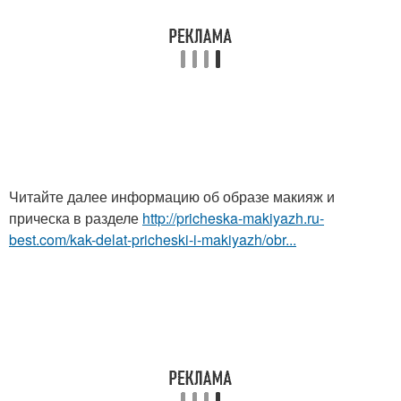
Читайте далее информацию об образе макияж и
прическа в разделе
http://pricheska-makiyazh.ru-
best.com/kak-delat-pricheski-i-makiyazh/obr...