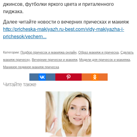
джинсов, футболки яркого цвета и приталенного
пиджака.
Далее читайте новости о вечерних прическах и макияж
http://pricheska-makiyazh.ru-best.com/vidy-makiyazha-i-
prichesok/vechern...
Категории:
Подбор причесок и макияжа онлайн
,
Образ макияж и прическа
,
Сделать
макияж прическу
,
Вечерние прически и макияж
,
Модели для причесок и макияжа
,
Маникюр педикюр макияж прическа
Читайте также