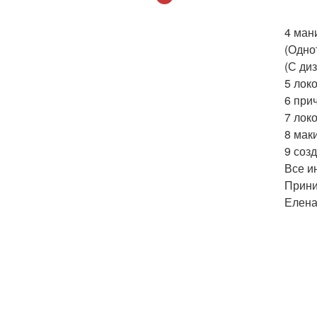
4 ман
(Одно
(С ди
5 лок
6 при
7 лок
8 мак
9 соз
Все и
Прини
Елена