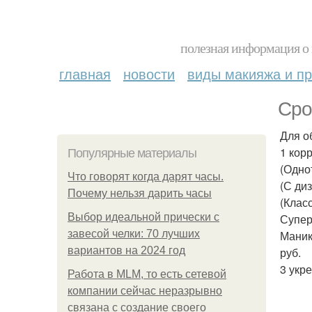
полезная информация о 
главная
новости
виды макияжа и пр
Сро
Для о
1 кор
Популярные материалы
(Одно
Что говорят когда дарят часы.
(С ди
Почему нельзя дарить часы
(Клас
Выбор идеальной прически с
Супер
завесой челки: 70 лучших
Маник
вариантов на 2024 год
руб.
3 укр
Работа в MLM, то есть сетевой
компании сейчас неразрывно
связана с создание своего