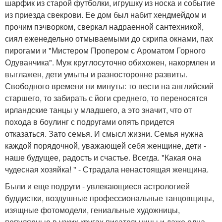
шарфик из старой футболки, игрушку из носка и событие
из приезда свекрови. Ее дом был набит хендмейдом и
прочим пэчворком, сверкал надраенной сантехникой,
сиял еженедельно отмываемыми до скрипа окнами, пах
пирогами и "Мистером Пропером с Ароматом Горного
Одуванчика". Муж круглосуточно обихожен, накормлен и
выглажен, дети умыты и разносторонне развиты.
Свободного времени ни минуты: то вести на английский
старшего, то забирать с йоги среднего, то переносятся
ирландские танцы у младшего, а это значит, что от
похода в боулинг с подругами опять придется
отказаться. Зато семья. И смысл жизни. Семья нужна
каждой порядочной, уважающей себя женщине, дети -
наше будущее, радость и счастье. Всегда. "Какая она
чудесная хозяйка! " - Страдала ненастоящая женщина.
Были и еще подруги - увлекающиеся астрологией
буддистки, воздушные профессиональные танцовщицы,
изящные фотомодели, гениальные художницы,
популярные в узких кругах писательницы и даже одна