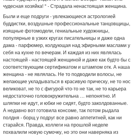
чудесная хозяйка! " - Страдала ненастоящая женщина.
Были и еще подруги - увлекающиеся астрологией
буддистки, воздушные профессиональные танцовщицы,
изящные фотомодели, гениальные художницы,
популярные в узких кругах писательницы и даже одна
дама - парфюмер, колдующая над эфирными маслами у
себя на кухне по вечерам. И каждая из них являлась
настоящей - настоящей женщиной и даже как будто бы с
соответствующим сертификатом и штампом отк. А наша
женщина - не являлась. Не то подводили волосы, не
желающие укладываться в красивую прическу, не то нос
великоват, не то с фигурой что-то не так, не то карьера
недостаточно головокружительна … непонятно. И
шляпки не идут, и юбки не сидят, будто заколдованные.
А недавно вот готовила консоме, так потом рыдала
полдня - борщ у подруг все равно аппетитней, как ни
старайся. Правда, коллеги на прошлой неделе
похвалили новую сумочку, но это они наверняка из