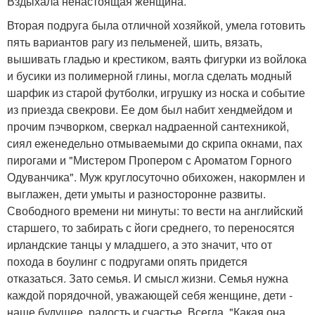
Вздыхала ненастоящая женщина.
Вторая подруга была отличной хозяйкой, умела готовить
пять вариантов рагу из пельменей, шить, вязать,
вышивать гладью и крестиком, ваять фигурки из войлока
и бусики из полимерной глины, могла сделать модный
шарфик из старой футболки, игрушку из носка и событие
из приезда свекрови. Ее дом был набит хендмейдом и
прочим пэчворком, сверкал надраенной сантехникой,
сиял еженедельно отмываемыми до скрипа окнами, пах
пирогами и "Мистером Пропером с Ароматом Горного
Одуванчика". Муж круглосуточно обихожен, накормлен и
выглажен, дети умыты и разносторонне развиты.
Свободного времени ни минуты: то вести на английский
старшего, то забирать с йоги среднего, то переносятся
ирландские танцы у младшего, а это значит, что от
похода в боулинг с подругами опять придется
отказаться. Зато семья. И смысл жизни. Семья нужна
каждой порядочной, уважающей себя женщине, дети -
наше будущее, радость и счастье. Всегда. "Какая она