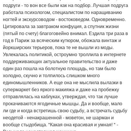
подруги - то вон все были как на подбор. Лучшая подруга
работала психологом, специалистом по наращиванию
ногтей и экскурсоводом - востоковедом. Одновременно.
Цитировала за завтраком конфуция, а спутник жизни
(пятый по счету) благоговейно внимал. Ездила три раза в
год в Париж за всяческим кутюром, обожала винтаж и
йоркширских терьеров, пока те не вышли из моды.
Увлекалась политикой, остроумно троллила в интернете
поддерживающих актуальное правительство и даже
один раз пошла на болотную площадь, но там было
холодно, скучно и толпилось слишком много
единомышленников. А еще она не мыслила вылазки в
супермаркет без яркого макияжа и даже на пробежку
отправлялась на каблуках, утверждая, что так лучше
прокачиваются ягодичные мышцы. Да и вообще, мало
ли где и когда встретишь свою судьбу, а встречать судьбу
неодетой - ненакрашенной - моветон, не шарман и
вообще стыдобища. "Какая она красивая и умная! " -