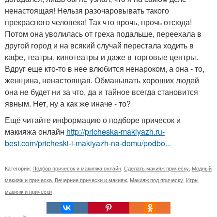
ненастоящая! Нельзя разочаровывать такого
прекрасного человека! Так что прочь, прочь отсюда!
Потом она уволилась от греха подальше, переехала в
другой город и на всякий случай перестала ходить в
кафе, театры, кинотеатры и даже в торговые центры.
Вдруг еще кто-то в нее влюбится ненароком, а она - то,
женщина, ненастоящая. Обманывать хороших людей
она не будет ни за что, да и тайное всегда становится
явным. Нет, ну а как же иначе - то?
Ещё читайте информацию о подборе причесок и
макияжа онлайн
http://pricheska-makiyazh.ru-
best.com/pricheski-i-makiyazh-na-domu/podbo...
Категории:
Подбор причесок и макияжа онлайн
,
Сделать макияж прическу
,
Модный
макияж и прическа
,
Вечерние прически и макияж
,
Макияж под прическу
,
Игры
макияж и прически