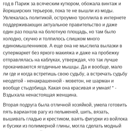
год в Париж за всяческим кутюром, обожала винтаж и
йоркширских терьеров, пока те не вышли из моды.
Увлекалась политикой, остроумно троллила в интернете
поддерживающих актуальное правительство и даже
один раз пошла на болотную площадь, но там было
холодно, скучно и толпилось слишком много
единомышленников. А еще она не мыслила вылазки в
супермаркет без яркого макияжа и даже на пробежку
отправлялась на каблуках, утверждая, что так лучше
прокачиваются ягодичные мышцы. Да и вообще, мало
ли где и когда встретишь свою судьбу, а встречать судьбу
неодетой - ненакрашенной - моветон, не шарман и
вообще стыдобища. Какая она красивая и умная! " -
Вздыхала ненастоящая женщина.
Вторая подруга была отличной хозяйкой, умела готовить
пять вариантов рагу из пельменей, шить, вязать,
вышивать гладью и крестиком, ваять фигурки из войлока
и бусики из полимерной глины, могла сделать модный