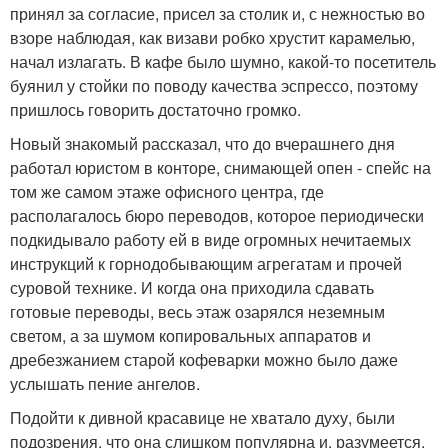
принял за согласие, присел за столик и, с нежностью во
взоре наблюдая, как визави робко хрустит карамелью,
начал излагать. В кафе было шумно, какой-то посетитель
буянил у стойки по поводу качества эспрессо, поэтому
пришлось говорить достаточно громко.
Новый знакомый рассказал, что до вчерашнего дня
работал юристом в конторе, снимающей опен - спейс на
том же самом этаже офисного центра, где
располагалось бюро переводов, которое периодически
подкидывало работу ей в виде огромных нечитаемых
инструкций к горнодобывающим агрегатам и прочей
суровой технике. И когда она приходила сдавать
готовые переводы, весь этаж озарялся неземным
светом, а за шумом копировальных аппаратов и
дребезжанием старой кофеварки можно было даже
услышать пение ангелов.
Подойти к дивной красавице не хватало духу, были
подозрения, что она слишком популярна и, разумеется,