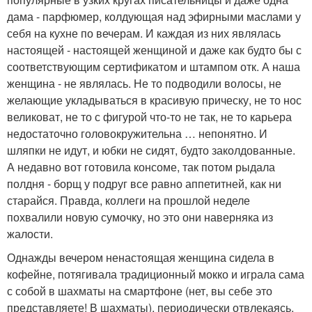
дама - парфюмер, колдующая над эфирными маслами у
себя на кухне по вечерам. И каждая из них являлась
настоящей - настоящей женщиной и даже как будто бы с
соответствующим сертификатом и штампом отк. А наша
женщина - не являлась. Не то подводили волосы, не
желающие укладываться в красивую прическу, не то нос
великоват, не то с фигурой что-то не так, не то карьера
недостаточно головокружительна … непонятно. И
шляпки не идут, и юбки не сидят, будто заколдованные.
А недавно вот готовила консоме, так потом рыдала
полдня - борщ у подруг все равно аппетитней, как ни
старайся. Правда, коллеги на прошлой неделе
похвалили новую сумочку, но это они наверняка из
жалости.
Однажды вечером ненастоящая женщина сидела в
кофейне, потягивала традиционный мокко и играла сама
с собой в шахматы на смартфоне (нет, вы себе это
представляете! В шахматы), периодически отвлекаясь,