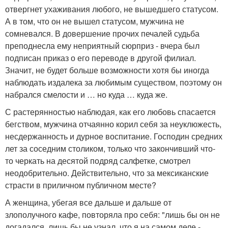
отвергнет ухаживания любого, не вышедшего статусом.
А в том, что он не вышел статусом, мужчина не
сомневался. В довершение прочих печалей судьба
преподнесла ему неприятный сюрприз - вчера был
подписан приказ о его переводе в другой филиал.
Значит, не будет больше возможности хотя бы иногда
наблюдать издалека за любимым существом, поэтому он
набрался смелости и … но куда … куда же.
С растерянностью наблюдая, как его любовь спасается
бегством, мужчина отчаянно корил себя за неуклюжесть,
несдержанность и дурное воспитание. Господин средних
лет за соседним столиком, только что закончивший что-
то черкать на десятой подряд салфетке, смотрел
неодобрительно. Действительно, что за мексиканские
страсти в приличном публичном месте?
А женщина, убегая все дальше и дальше от
злополучного кафе, повторяла про себя: "лишь бы он не
догадался, лишь бы не узнал, что я на самом деле -