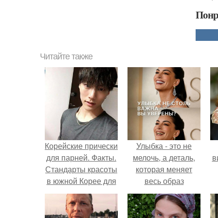
Понр
Читайте также
Корейские прически
Улыбка - это не
для парней. Факты.
мелочь, а деталь,
в
Стандарты красоты
которая меняет
в южной Корее для
весь образ
парней?
человека.