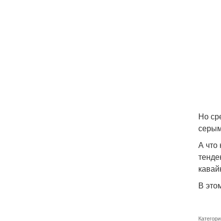
Но ср
серым
А что
тенде
кавай
В это
Категори