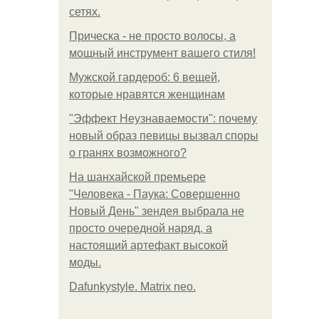
сетях.
Прическа - не просто волосы, а
мощный инструмент вашего стиля!
Мужской гардероб: 6 вещей,
которые нравятся женщинам
"Эффект Неузнаваемости": почему
новый образ певицы вызвал споры
о гранях возможного?
На шанхайской премьере
"Человека - Паука: Совершенно
Новый День" зендея выбрала не
просто очередной наряд, а
настоящий артефакт высокой
моды.
Dafunkystyle. Matrix neo.