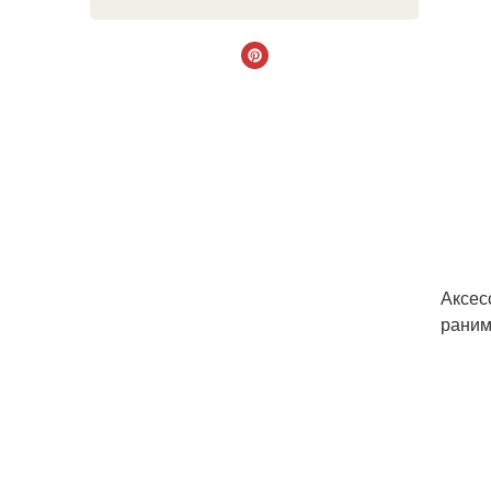
Аксес
раним