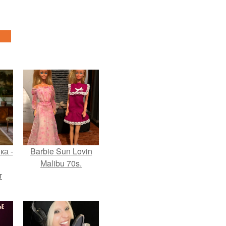
ка -
Barbie Sun Lovin
Malibu 70s.
т
о и
бои