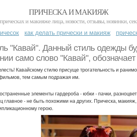
ПРИЧЕСКА И МАКИЯЖ
прическах и макияже лица, новости, отзывы, новинки, сек
ичесок
как делать прически и макияж
причес
ль "Кавай". Данный стиль одежды б
нии само слово "Кавай", обозначает
релесть! Кавайскому стилю присуще трогательность и раним
фильмов, тем самым подражая им.
остраненные элементы гардероба - юбки - пачки, разноцвет
ц главное - не быть похожими на других. Прическа, макияж
ипликационному герою.