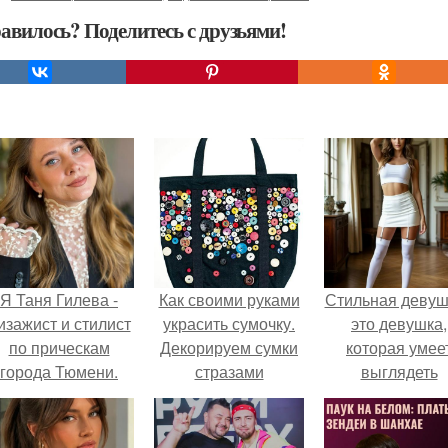
авилось? Поделитесь с друзьями!
Я Таня Гилева -
Как своими руками
Стильная девуш
изажист и стилист
украсить сумочку.
это девушка,
по прическам
Декорируем сумки
которая умее
города Тюмени.
стразами
выглядеть
привлекательн
элегантно в лю
ситуации.