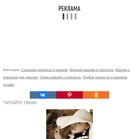
Категории:
Стильные прически и макияж
,
Модный макияж и прическа
,
Макияж и
прически для девочек
,
Образ макияж и прическа
,
Подбор причесок и макияжа
онлайн
Читайте также