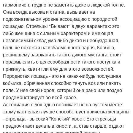
гармоничен, трудно не заметить даже в людской толпе.
Она всегда высока и статна, вызывает на
подсознательном уровне ассоциацию с породистой
лошадью. Стрельцы "Бывают" в двух вариантах: это
либо женщина с сильным характером и имеющая
независимый склад ума либо дикая и необузданная,
больше похожая на взбалмошного парня. Ковбою,
решившему заарканить такого дикого мустанга, стоит
поразмыслить о целесообразности такого поступка и
прикинуть, хватит ли ему для этого возможностей.
Породистая лошадь - это не какая-нибудь послушная
кобылка, обреченная спокойно тянуть воз или пахать
поле. У нее свой норов, который она рано или поздно
продемонстрирует во всей красе.
Ассоциация с лошадью возникает не на пустом месте:
этому как нельзя лучше способствует прическа женщины
- стрельца - высокий "Конский" хвост. Его стрельцы
предпочитают делать в юности, а, став старше, отдают
предпочтение стрижке, при которой волосы