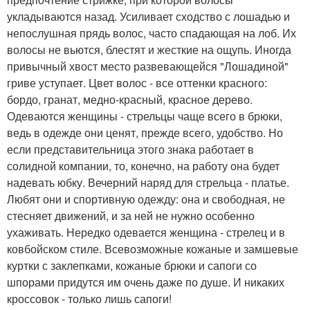
укладываются назад. Усиливает сходство с лошадью и
непослушная прядь волос, часто спадающая на лоб. Их
волосы не вьются, блестят и жесткие на ощупь. Иногда
привычный хвост место развевающейся "Лошадиной"
гриве уступает. Цвет волос - все оттенки красного:
бордо, гранат, медно-красный, красное дерево.
Одеваются женщины - стрельцы чаще всего в брюки,
ведь в одежде они ценят, прежде всего, удобство. Но
если представительница этого знака работает в
солидной компании, то, конечно, на работу она будет
надевать юбку. Вечерний наряд для стрельца - платье.
Любят они и спортивную одежду: она и свободная, не
стесняет движений, и за ней не нужно особенно
ухаживать. Нередко одевается женщина - стрелец и в
ковбойском стиле. Всевозможные кожаные и замшевые
куртки с заклепками, кожаные брюки и сапоги со
шпорами придутся им очень даже по душе. И никаких
кроссовок - только лишь сапоги!