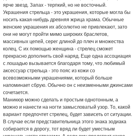
ярче звезд. Запах - терпкий, но не восточный.
Украшения стрельца - это украшения, которые могла бы
носить какая-нибудь древняя жрица храма. Обычные
женские украшения их абсолютно не привлекают, зато
они не могут пройти мимо широких браслетов,
массивных цепей, серег длиной до плеч и множества
колец. С их помощью женщина - стрелец сможет
прекрасно дополнить свой наряд. Еще одна ассоциация
с лошадью вызывается благодаря тому, что любимый
аксессуар стрельца - это пояс из кожи со
всевозможными украшениями, который больше
напоминает сбрую. Обычно он с неизменными джинсами
сочетается.
Маникюр можно сделать и простым однотонным, а
можно и нанести на ногти замысловатый узор. То, какой
вариант предпочтет стрелец, будет зависеть от ситуации.
В случае если представительница этого знака зодиака
собирается в дорогу, тот вряд ли будет уместным
украшать ногти стразами. А если ему предстоит какое-