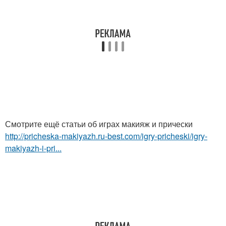
Смотрите ещё статьи об играх макияж и прически
http://pricheska-makiyazh.ru-best.com/igry-pricheski/igry-
makiyazh-i-pri...