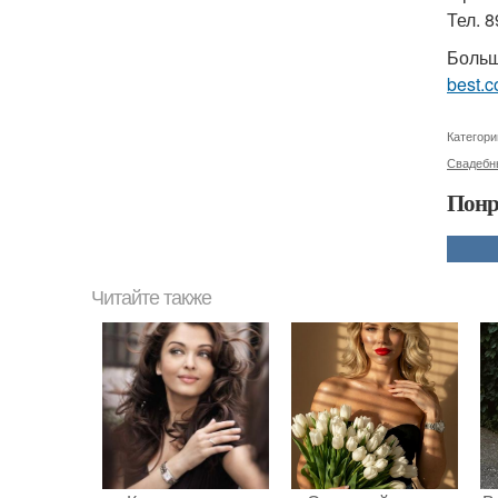
Тел. 
Больш
best.c
Категори
Свадебн
Понр
Читайте также