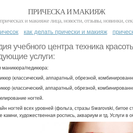
ПРИЧЕСКА И МАКИЯЖ
прическах и макияже лица, новости, отзывы, новинки, сек
ичесок
как делать прически и макияж
причес
дия учебного центра техника красот
дующие услуги:
и маникюра/педикюра:
никюр (классический, аппаратный, обрезной, комбинированн
дикюр (классический, аппаратный, обрезной, комбинированн
делирование ногтей.
зайн ногтей всех уровней (фольга, стразы Swarovski, битое с
е камни, художественная роспись, аквариум и тд. Услуги в 