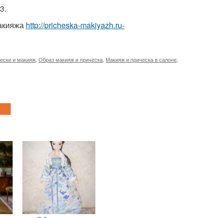
3.
макияжа
http://pricheska-makiyazh.ru-
ески и макияж
,
Образ макияж и прическа
,
Макияж и прическа в салоне
,