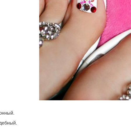
лонный.
адебный.