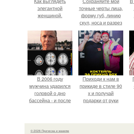
Как выглядеть
Сохраняйте мои
В
элегантной
точные черты лица,
женщиной.
форму губ, линию
скул, носа и разрез
глаз.
В 2006 году
Приходи к нам в
мужчина ударился
прикиде в стиле 90
головой о дно
х и получай
бассейна - и после
подарки от руки
этого его жизнь
вверх!
изменилась самым
странным образом.
© 2026 Прическа и макияж