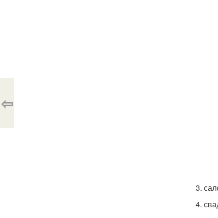
⇦
3. са
4. св