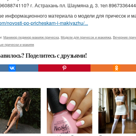
89608874110? г. Астрахань пл. Шаумяна д. 3. тел 8967336444
е информационного материала о модели для причесок и 
om/novosti-po-pricheskam-i-makiyazhu/...
и:
Маникюр педикюр макияж прическа
,
Модели для причесок и макияжа
,
Вечерние прич
ые прически и макияж
авилось? Поделитесь с друзьями!