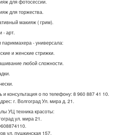
кияж для фотосессии.
кияж для торжества.
еативный макияж ( грим).
и - арт.
и парикмахера - универсала:
жские и женские стрижки.
рашивание любой сложности.
адки.
чески.
ь и консультация о по телефону: 8 960 887 41 10.
рес: г. Волгоград Ул. мира д. 21.
лы УЦ техника красоты:
гоград ул. мира 21.
9608874110.
тов ул. пушкинская 157.