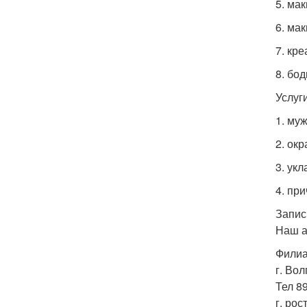
5. ма
6. ма
7. кр
8. бод
Услуг
1. му
2. ок
3. укл
4. при
Запис
Наш ад
Филиа
г. Вол
Тел 8
г. рос