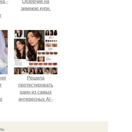
ка -
Обзорчик на
зимнюю курн.
т
о и
бои
еня
Решила
т
протестировать
один из самых
о
интересных AI -
промтов для бьюти
- анализа.
язь