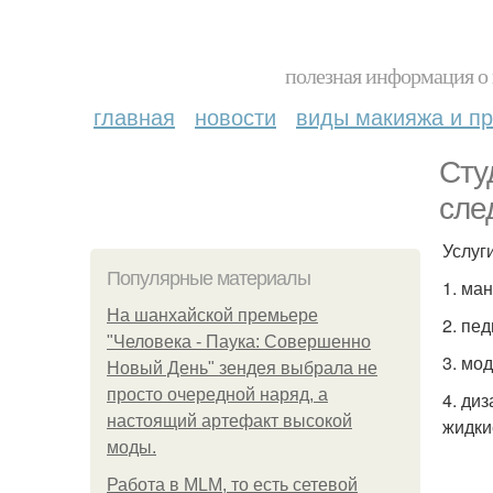
полезная информация о 
главная
новости
виды макияжа и пр
Сту
сле
Услуг
Популярные материалы
1. ма
На шанхайской премьере
2. пе
"Человека - Паука: Совершенно
3. мо
Новый День" зендея выбрала не
просто очередной наряд, а
4. ди
настоящий артефакт высокой
жидки
моды.
Работа в MLM, то есть сетевой