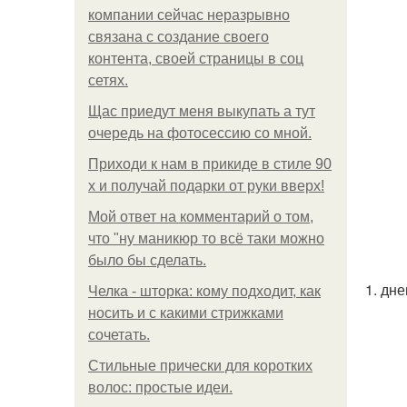
компании сейчас неразрывно
связана с создание своего
контента, своей страницы в соц
сетях.
Щас приедут меня выкупать а тут
очередь на фотосессию со мной.
Приходи к нам в прикиде в стиле 90
х и получай подарки от руки вверх!
Мой ответ на комментарий о том,
что "ну маникюр то всё таки можно
было бы сделать.
1. дн
Челка - шторка: кому подходит, как
носить и с какими стрижками
сочетать.
Стильные прически для коротких
волос: простые идеи.