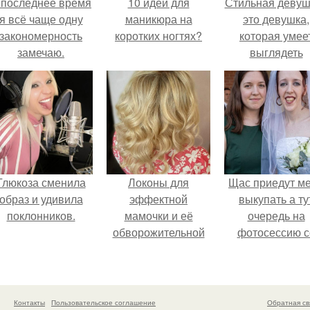
 последнее время
10 идей для
Стильная девуш
я всё чаще одну
маникюра на
это девушка,
закономерность
коротких ногтях?
которая умее
замечаю.
выглядеть
привлекательн
элегантно в лю
ситуации.
Глюкоза сменила
Локоны для
Щас приедут м
образ и удивила
эффектной
выкупать а ту
поклонников.
мамочки и её
очередь на
обворожительной
фотосессию с
дочурки.
мной.
Контакты
Пользовательское соглашение
Обратная св