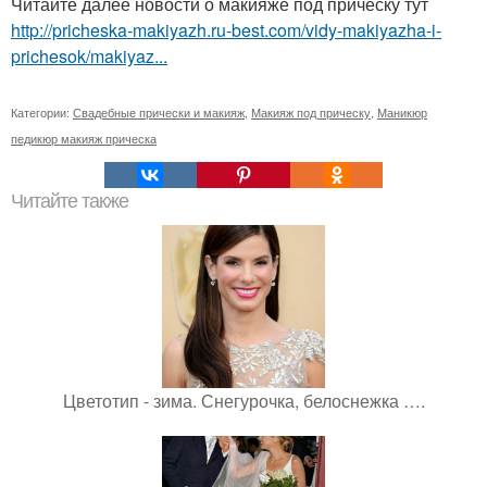
Читайте далее новости о макияже под прическу тут
http://pricheska-makiyazh.ru-best.com/vidy-makiyazha-i-
prichesok/makiyaz...
Категории:
Свадебные прически и макияж
,
Макияж под прическу
,
Маникюр
педикюр макияж прическа
Читайте также
Цветотип - зима. Снегурочка, белоснежка ….