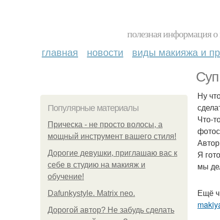
полезная информация о 
главная
новости
виды макияжа и пр
Суп
Ну чт
сдела
Популярные материалы
Что-т
Прическа - не просто волосы, а
фотос
мощный инструмент вашего стиля!
Автор
Дорогие девушки, приглашаю вас к
Я гот
себе в студию на макияж и
мы де
обучение!
Ещё ч
Dafunkystyle. Matrix neo.
makiya
Дорогой автор? Не забудь сделать