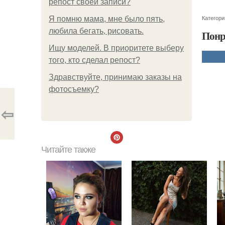
репост своей записи?
Категори
Я помню мама, мне было пять,
любила бегать, рисовать.
Понр
Ищу моделей. В приоритете выберу
того, кто сделал репост?
Здравствуйте, принимаю заказы на
фотосъемку?
⇦
Читайте также