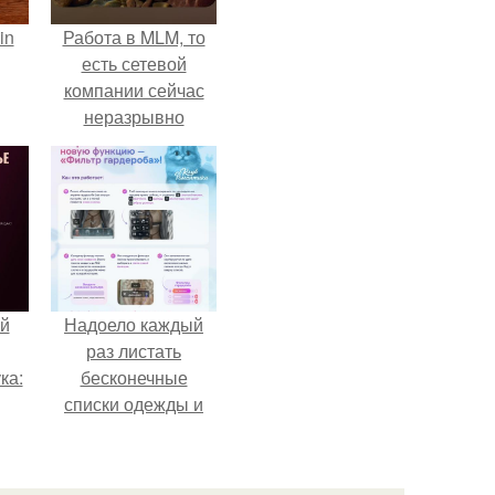
in
Работа в MLM, то
есть сетевой
компании сейчас
неразрывно
связана с создание
своего контента,
своей страницы в
соц сетях.
й
Надоело каждый
раз листать
ка:
бесконечные
списки одежды и
заново собирать
 не
любимый лук по
ной
кусочкам?