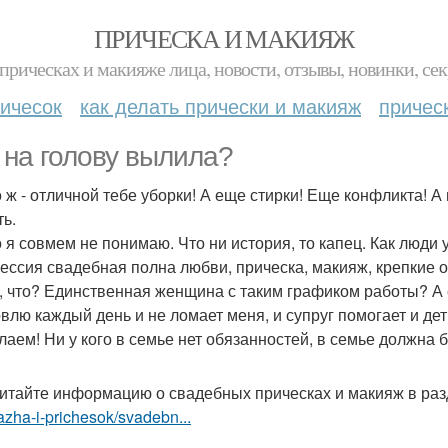
ПРИЧЕСКА И МАКИЯЖ
прическах и макияже лица, новости, отзывы, новинки, сек
ичесок
как делать прически и макияж
причес
 на голову вылила?
о ж - отличной тебе уборки! А еще стирки! Еще конфликта! А
ть.
о я совмем не понимаю. Что ни история, то капец. Как люди
ессия свадебная полна любви, прическа, макияж, крепкие об
, что? Единственная женщина с таким графиком работы? А ее
овлю каждый день и не ломает меня, и супруг помогает и де
лаем! Ни у кого в семье нет обязанностей, в семье должна б
итайте информацию о свадебных прическах и макияж в ра
zha-i-prichesok/svadebn...