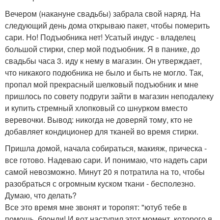
Вечером (накануне свадьбы) забрала свой наряд. На
следующий день дома открываю пакет, чтобы померить
сари. Но! Подъюбника нет! Усатый индус - владелец
большой стирки, спер мой подъюбник. Я в панике, до
свадьбы часа 3. иду к нему в магазин. Он утверждает,
что никакого подюбника не было и быть не могло. Так,
пропал мой прекрасный шелковый подъюбник и мне
пришлось по совету подруги зайти в магазин неподалеку
и купить стремный хлопковый со шнурком вместо
веревочки. Вывод: никогда не доверяй тому, кто не
добавляет кондиционер для тканей во время стирки.
Пришла домой, начала собираться, макияж, прическа -
все готово. Надеваю сари. И понимаю, что надеть сари
самой невозможно. Минут 20 я потратила на то, чтобы
разобраться с огромным куском ткани - бесполезно.
Думаю, что делать?
Все это время мне звонят и торопят: "ютуб тебе в
помощь, блонди! И вот наступил этот момент, которого я