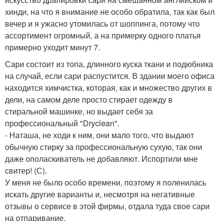
хинди, на что я внимание не особо обратила, так как был
вечер и я ужасно утомилась от шоппинга, потому что
ассортимент огромный, а на примерку одного платья
примерно уходит минут 7.
Сари состоит из топа, длинного куска ткани и подюбника
на случай, если сари распустится. В здании моего офиса
находится химчистка, которая, как и множество других в
дели, на самом деле просто стирает одежду в
стиральной машинке, но выдает себя за
профессиональный "Dryclean".
- Наташа, не ходи к ним, они мало того, что выдают
обычную стирку за профессиональную сухую, так они
даже ополаскиватель не добавляют. Испортили мне
свитер! (С).
У меня не было особо времени, поэтому я поленилась
искать другие варианты и, несмотря на негативные
отзывы о сервисе в этой фирмы, отдала туда свое сари
на отпаривание.