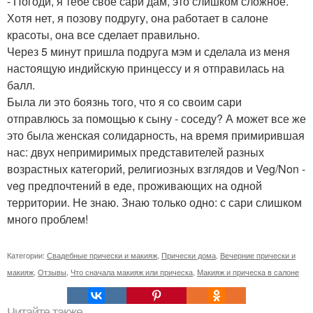
- Погоди, я тебе свое сари дам, это слишком сложное.
Хотя нет, я позову подругу, она работает в салоне
красоты, она все сделает правильно.
Через 5 минут пришла подруга мэм и сделала из меня
настоящую индийскую принцессу и я отправилась на
балл.
Была ли это боязнь того, что я со своим сари
отправлюсь за помощью к сыну - соседу? А может все же
это была женская солидарность, на время примирившая
нас: двух непримиримых представителей разных
возрастных категорий, религиозных взглядов и Veg/Non -
veg предпочтений в еде, проживающих на одной
территории. Не знаю. Знаю только одно: с сари слишком
много проблем!
Категории:
Свадебные прически и макияж
,
Прически дома
,
Вечерние прически и
макияж
,
Отзывы
,
Что сначала макияж или прическа
,
Макияж и прическа в салоне
Читайте также