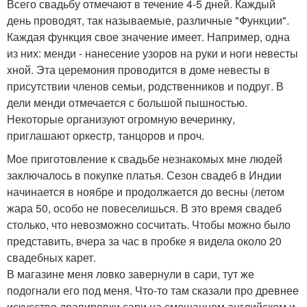
Всего свадьбу отмечают в течение 4-5 дней. Каждый
день проводят, так называемые, различные "Функции".
Каждая функция свое значение имеет. Например, одна
из них: менди - нанесение узоров на руки и ноги невесты
хной. Эта церемония проводится в доме невесты в
присутствии членов семьи, родственников и подруг. В
дели менди отмечается с большой пышностью.
Некоторые организуют огромную вечеринку,
приглашают оркестр, танцоров и проч.
Мое приготовление к свадьбе незнакомых мне людей
заключалось в покупке платья. Сезон свадеб в Индии
начинается в ноябре и продолжается до весны (летом
жара 50, особо не повеселишься. В это время свадеб
столько, что невозможно сосчитать. Чтобы можно было
представить, вчера за час в пробке я видела около 20
свадебных карет.
В магазине меня ловко завернули в сари, тут же
подогнали его под меня. Что-то там сказали про древнее
искусство драпировки сари на смешанном английском и