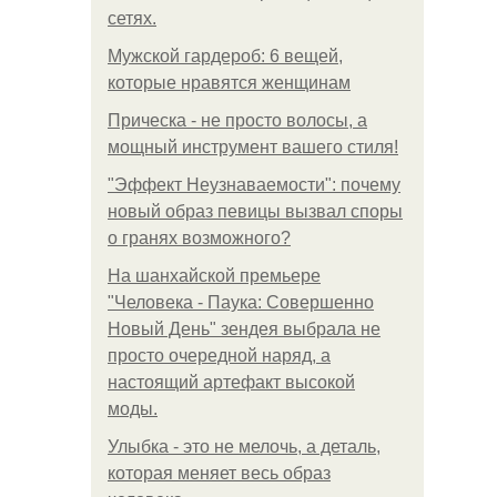
сетях.
Мужской гардероб: 6 вещей,
которые нравятся женщинам
Прическа - не просто волосы, а
мощный инструмент вашего стиля!
"Эффект Неузнаваемости": почему
новый образ певицы вызвал споры
о гранях возможного?
На шанхайской премьере
"Человека - Паука: Совершенно
Новый День" зендея выбрала не
просто очередной наряд, а
настоящий артефакт высокой
моды.
Улыбка - это не мелочь, а деталь,
которая меняет весь образ