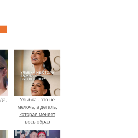
да,
Улыбка - это не
мелочь, а деталь,
которая меняет
весь образ
человека.