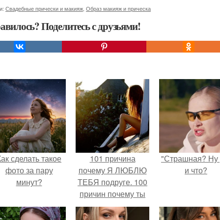
и:
Свадебные прически и макияж
,
Образ макияж и прическа
авилось? Поделитесь с друзьями!
Как сделать такое
101 причина
"Страшная? Ну 
фото за пару
почему Я ЛЮБЛЮ
и что?
минут?
ТЕБЯ подруге. 100
причин почему ты
моя лучшая
подруга.