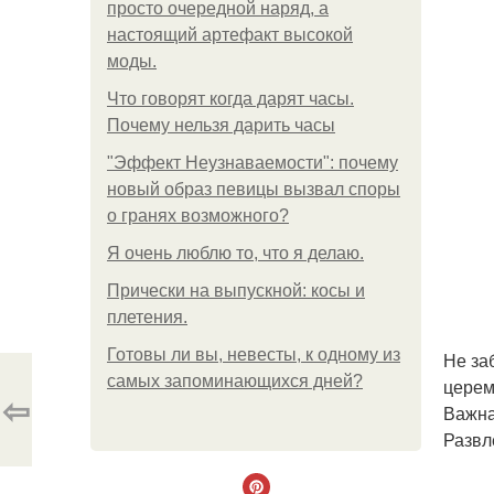
просто очередной наряд, а
настоящий артефакт высокой
моды.
Что говорят когда дарят часы.
Почему нельзя дарить часы
"Эффект Неузнаваемости": почему
новый образ певицы вызвал споры
о гранях возможного?
Я очень люблю то, что я делаю.
Прически на выпускной: косы и
плетения.
Готовы ли вы, невесты, к одному из
Не за
самых запоминающихся дней?
церем
⇦
Важна
Развл