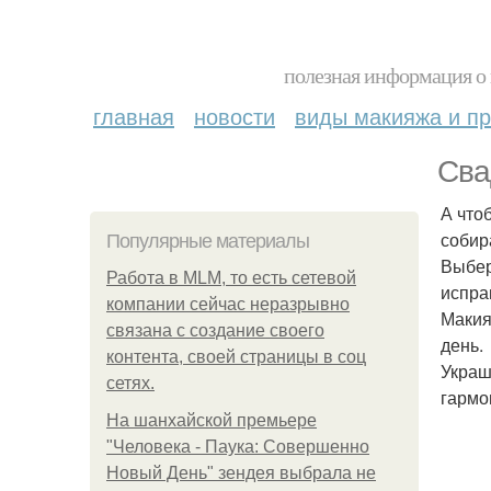
полезная информация о 
главная
новости
виды макияжа и пр
Сва
А что
собира
Популярные материалы
Выбер
Работа в MLM, то есть сетевой
испра
компании сейчас неразрывно
Макия
связана с создание своего
день.
контента, своей страницы в соц
Украш
сетях.
гармо
На шанхайской премьере
"Человека - Паука: Совершенно
Новый День" зендея выбрала не