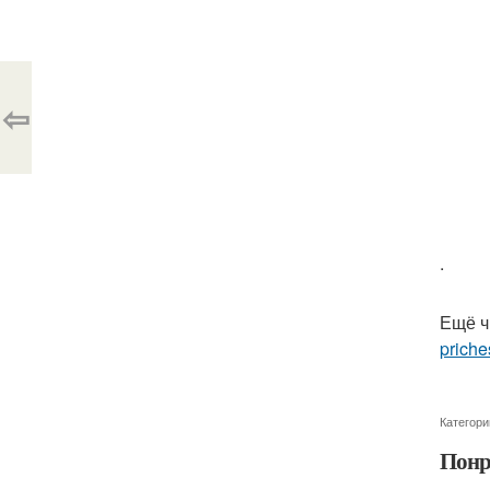
⇦
.
Ещё ч
priche
Категори
Понр