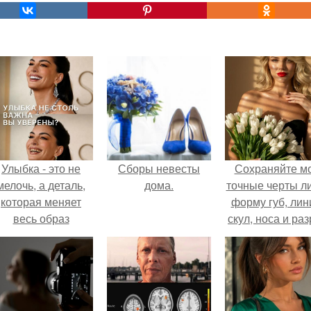
Улыбка - это не
Сборы невесты
Сохраняйте м
мелочь, а деталь,
дома.
точные черты ли
которая меняет
форму губ, ли
весь образ
скул, носа и раз
человека.
глаз.