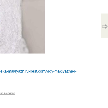
⇨
cheska-makiyazh.ru-best.com/vidy-makiyazha-i-
ска в салоне