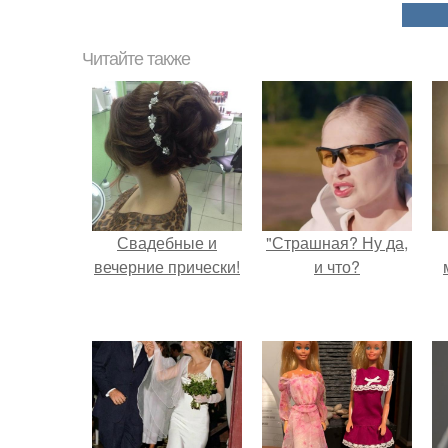
Читайте также
Свадебные и
"Страшная? Ну да,
вечерние прически!
и что?