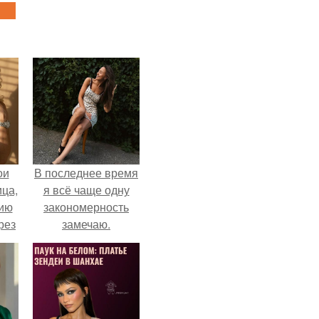
ои
В последнее время
ца,
я всё чаще одну
нию
закономерность
рез
замечаю.