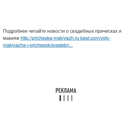
Подробнее читайте новости о свадебных прическах и
макияж
http://pricheska-makiyazh.ru-best.com/vidy-
makiyazha-i-prichesok/svadebn...