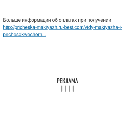
Больше информации об оплатах при получении
http://pricheska-makiyazh.ru-best.com/vidy-makiyazha-i-
prichesok/vechern...