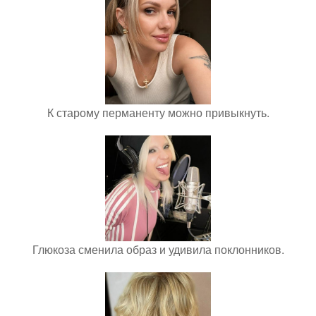
К старому перманенту можно привыкнуть.
Глюкоза сменила образ и удивила поклонников.