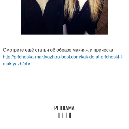
Смотрите ещё статьи об образе макияж и прическа
http://pricheska-makiyazh.ru-best.com/kak-delat-pricheski-i-
makiyazh/obr...