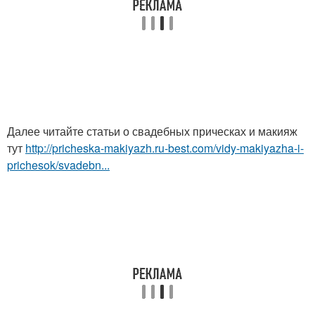
Далее читайте статьи о свадебных прическах и макияж
тут
http://pricheska-makiyazh.ru-best.com/vidy-makiyazha-i-
prichesok/svadebn...